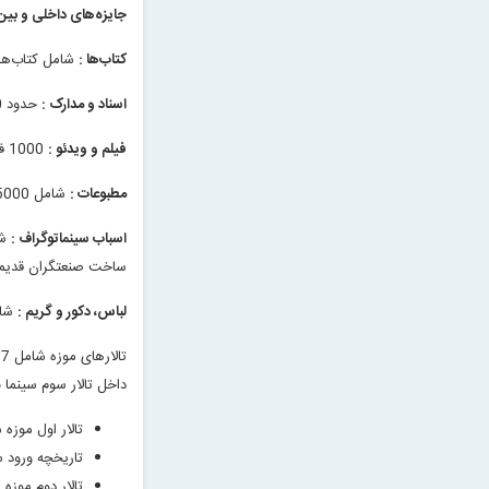
جایزه‌های داخلی و بین‌ال
کتاب‌ها :
شامل کتاب‌های سی
اسناد و مدارک ‌:
حدود 3000 قطعه سند شامل اسناد دولتی‌، نمایش‌ها، قراردادها، اسناد تاریخی‌، اسناد مالکیت‌، سینماها و … از حدود 90 سال پیش تاکنون موجود است‌.
فیلم و ویدئو :
1000 فیلم سینمایی ایرانی به همراه 500 عنوان نمونه کوتاه (آنونس‌) آرشیو تصویری فعلی موزه را تشکیل می‌دهد.
مطبوعات ‌:
شامل 5000 جلد نشریه است که قدیمی‌ترین آن متعلق به 1309 است‌.
اسباب سینماتوگراف ‌:
ساخت صنعتگران قدیمی
لباس‌، دکور و گریم‌ :
شام
داخل تالار سوم سینما به وسیله پل
تالار اول موزه س
تاریخچه ورود س
تالار دوم موزه سین