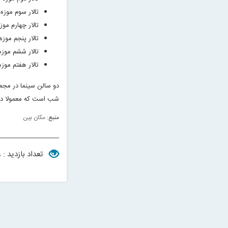
تالار سوم موزه
تالار چهارم مو
تالار پنجم موزه
تالار ششم موز
تالار هفتم موزه
دو سالن سینما در مجمو
شب است که معمولا در 5 سانس فیلم اکران می 
منبع:
مکان بین
تعداد بازدید : ۱۳۶۹