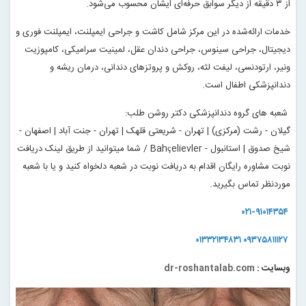
از ۳ دقیقه از دیگر سوابق حرفه‌ای ایشان محسوب می‌شود.
خدمات ارائه‌شده در این مرکز شامل کاشت و جراحی ایمپلنت، ایمپلنت فوری و
دیجیتال، جراحی سینوس، جراحی دندان عقل، لمینیت سرامیکی، کامپوزیت
ونیر، ارتودنسی، لیفت لثه، روکش و پروتزهای دندانی، درمان ریشه و
دندانپزشکی اطفال است.
شعبه های گروه دندانپزشکی دکتر روشن طلب:
گیلان - رشت (مرکزی) | تهران - شریعتی قلهک | تهران - جنت آباد | اصفهان -
شیخ صدوق | استانبول - Bahçelievler / شما میتوانید از طریق لینک دریافت
نوبت مشاوره رایگان اقدام به دریافت نوبت در شعبه دلخواه کنید و یا با شعبه
موردنظر تماس بگیرید.
۰۲۱-۹۱۰۱۴۳۵۴
۰۱۳۳۲۱۳۴۸۳۱
۰۹۳۷۵۸۱۱۱۲۷
وبسایت :
dr-roshantalab.com