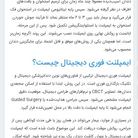
دندان آسیب‌دیده معمولاً چند ماه زمان برای ترمیم استخوان و بافت‌های
اطراف در نظر گرفته می‌شود. سپس پایه تیتانیومی ایمپلنت در استخوان فک
قرار می‌گیرد و بیمار باید بین ۳ تا ۶ ماه منتظر بماند تا فرآیند جوش خوردن
استخوان به ایمپلنت یا استئواینتگریشن تکمیل شود. پس از این مرحله،
اباتمنت و روکش نهایی روی ایمپلنت نصب می‌شوند. این روند اگرچه زمان‌بر
است، اما همچنان یکی از روش‌های موفق و قابل اعتماد برای جایگزینی دندان
محسوب می‌شود.
ایمپلنت فوری دیجیتال چیست؟
ایمپلنت فوری دیجیتال ترکیبی از فناوری‌های نوین دندانپزشکی دیجیتال و
تکنیک بارگذاری فوری است. در این روش، ابتدا با استفاده از اسکن سه‌بعدی
دندان‌ها، تصاویر CBCT و نرم‌افزارهای طراحی دیجیتال، موقعیت دقیق
ایمپلنت مشخص می‌شود. سپس جراحی هدایت‌شده یا Guided Surgery
انجام می‌شود تا پایه ایمپلنت با دقت بالا در محل تعیین‌شده قرار گیرد.
در بسیاری از موارد، بیمار می‌تواند در همان روز یا طی مدت کوتاهی پس از
جراحی، روکش موقت دریافت کند. این موضوع باعث شده است که ایمپلنت
فوری دیجیتال با عنوان کاشت دندان یک روزه نیز شناخته شود. البته امکان