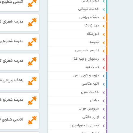
مراکز درمانی
آکادمی شطرنج تر
خدمات درمانی
باشگاه ورزشی
مدرسه شطرنج شه
مهد کودک
آموزشگاه
مدرسه شطرنج پی
مدرسه
تدریس خصوصی
رستوران و تهیه غذا
مدرسه شطرنج کا
فست فود
مزون و شوی لباس
باشگاه ورزشی فک
آتلیه عکاسی
خدمات منزل
مدرسه شطرنج قه
مبلمان
سرویس خواب
لوازم خانگی
آکادمی شطرنج کا
معماری و دکوراسیون