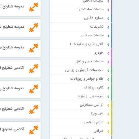
تزئینات داخلی
مدرسه شطرنج آری
خدمات ساختمان
صنایع غذایی
تشریفات
مدرسه شطرنج ش
خدمات مجالس
کافی شاپ و سفره خانه
مدرسه شطرنج نو
خودرو
خدمات حمل و نقل
آکادمی شطرنج آ
محصولات آرایش و زیبایی
طلا و جواهر و زیورآلات
گالری پوشاک
مدرسه شطرنج ر
سیسمونی و نوزاد
آژانس مسافرتی
آکادمی شطرنج ش
اخذ ویزا
اعزام دانشجو
آکادمی شطرنج ان
صرافی