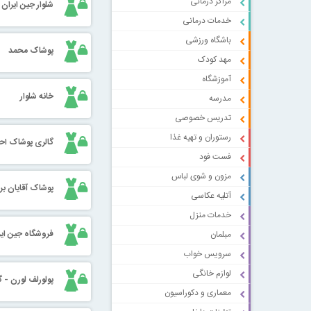
مراکز درمانی
شلوار جین ایران
خدمات درمانی
باشگاه ورزشی
پوشاک محمد
مهد کودک
آموزشگاه
خانه شلوار
مدرسه
تدریس خصوصی
رستوران و تهیه غذا
گالری پوشاک ا
فست فود
مزون و شوی لباس
پوشاک آقایان بر
آتلیه عکاسی
خدمات منزل
فروشگاه جین ایر
مبلمان
سرویس خواب
لوازم خانگی
پولورلف لورن - گا
معماری و دکوراسیون