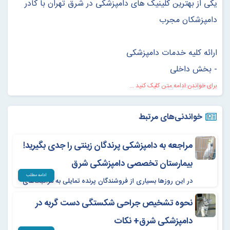
یکی از بهترین کلینیک های دامپزشکی در شرق تهران با کادر
دامپزشکان مجرب
ارائه کلیه خدمات دامپزشکی
- بخش داخلی
- بخش جراحی
برای خواندن ادامه متن کلیک کنید ...
- بخش تخصصی پرندگان زینتی
خواندنی‌های مرتبط
- بخش آرایش و شستشو
- بخش پت شاپ
مراجعه به دامپزشکی پرندگان زینتی را جدی بگیرید!
https://ciivan.com/
بیمارستان تخصصی دامپزشکی شرق
ادامه مطلب
در این روز‌ها بسیاری از فروشندگان پرنده تمایلی به مراقبت‌های
با مدیریت:
پزشکی برای این موجودات ندارند، اما توصیه می‌کنیم به منظور
دکتر رضا برزگری
نحوه تشخیص جراحی شکستگی دست گربه در
پیشگیری از ابتلا به بیماری‌های مختلف این اعتقاد نا به جا را کنار
گذاشته و به بیمارستان تخصصی دامپزشکی شرق مراجعه نمایید.
دامپزشکی شرق+ نکات