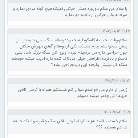
۲۰:۴۱ ۱۴۰۲/۰۸/۰۵
با سلام من سگم دوروزه دمش حرکتی نمیکنه‌هیچ گونه دردی نداره و
سرحاله ولی حرکتی از ناحیه دم نداره
۲۱:۴۵ ۱۴۰۲/۰۱/۱۶
سلام،وقت بخیر یه کاسکودارم،حدوددوساله سنگ بینی داره دوسال
پیش میخواستم بیارم کلینیک یکی ازدوستام گفتن بیهوش میکنن
چون جراحی داره من ترسیدم نبردم ولی الان سنگه بزرگ شده بینی
کاسکوم بادکرده اطرافش خیلی دردناک شده داره اذیت میشه خودشم
سنگه کل بینیش وگرفته این بایدجراحی بشه؟
۱۸:۰۲ ۱۴۰۱/۱۱/۲۱
ژرمن نر دارم می خواستم سوال کنم شستشو همراه با گرفتن ناخن
هزینه اش چقدر میشه ممنونم
۱۶:۰۹ ۱۴۰۱/۰۹/۰۴
سلام خسته نباشید هزینه کوتاه کردن ناخن سگ چقدره و اینکه جمعه
ها هم هستید ؟؟؟