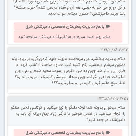
سلام من عروس هلندیم دیگه نمیخونه هر چی هم می خوره بالا میاره
و کل روزو می خوابه خیلی هم اروم شده مریض شده؟ خوب میشه؟
باید ببریم دامپزشکی؟ ممنون میشم جواب بدید
پاسخ مدیریت بیمارستان تخصصی دامپزشکی شرق
سلام بهتر است سریع تر به کلینیک دامپزشکی مراجعه کنید
۰۹:۳۳ ۱۳۹۹/۱۱/۰۶
سلام و درود ببخشید من میخاستم هزینه عقیم کردن گریه نر رو بدونم
ممنون میشم..ببخشید پنج شنبه شب حدود ساعت 10شب گربه ام
خیلی بی قرار شد چون به سن عقیمی رسیده محبورشدم بردم درین
اما وقت جراحی نگرفتم چون نیخام بیارمش کلینیک.. موردی نداره؟
لطفا مبلغ عقیم کردن گربه نر رو میفرمایید؟؟؟
۱۷:۵۰ ۱۳۹۸/۰۹/۲۷
سلام میخوام بدونم شما نوک ملنگو را تیز میکنید و کوتاهی ناخن ملنگو
را انجام میدهید در ضمن طوطی ما تازگی زیاد جیغ میزنه آیا باید به
دامپزشک مراجعه کنیم؟
پاسخ مدیریت بیمارستان تخصصی دامپزشکی شرق