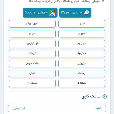
میدان رسالت، خیابان هنگام، بالاتر از فرجام، پلاک ۱۲۵
مسیریابی با Waze
مسیریابی با Google
تهران
شرق تهران
هروی
فرجام
مجیدیه
تهرانپارس
حکیمیه
نارمک
پیروزی
هفت حوض
رسالت
تهران
منطقه 4
منطقه 8
ساعت کاری
شنبه
شبانه‌روزی