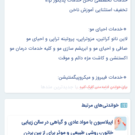
خدمات تخصصی ناخن خدمات پديكور vip
تخفيف استثنایی آموزش ناخن
🔹خدمات احیای مو:
لاین نانو کراتین، مزوتراپی، پروتینه تراپی و احیای مو
صافی و احیای مو و ابریشم سازی مو و کلیه خدمات درمان مو
اکستنشن و کاشت مژه دائم و موقت
🔹خدمات فیبروز و میکروپیگمنتیشن:
طراحی و قرینه سازی ابرو با جدیدترین متدها
برای خواندن ادامه متن کلیک کنید ...
میکروپیگمنتیشن نانو
خواندنی‌های مرتبط
میکروبلیدینگ به جدیدترین روش (فیبرز ،فشن بروز ،تلفیقی )
خط چشم ،خط مژه ،سایه مخملی چشم ،فیکانتور لب
اپیلاسیون با مواد عادی و گیاهی در سالن زیبایی
طراحی روی بدن، کاور کردن و ریموال
خاتون، روشی طبیعی و موثر برای از بین بردن