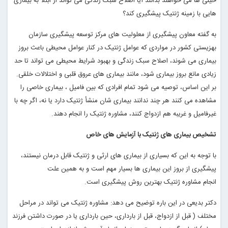
خیلی ها می خواهند بدانند آیا اصلاح سبک زندگی می تواند از ابتلا به بیماری
هایی با زمینه ژنتیک پیشگیری کند؟
به گفته معاون پیشگیری از معلولیت های مرکز توسعه پیشگیری سازمان
بهزیستی کشور در مواردی که عوامل ژنتیک در کنار عوامل محیطی باعث بروز
بیماری می شوند، اصلاح سبک زندگی و بهبود شرایط محیطی می تواند تا حد
زیادی مانع بروز بیماری شود، مانند بیماری های عروق قلبی و اختلالات خلقی.
بر این اساس، توصیه می شود تمام افرادی که بین فامیل ، بیماری خاصی را
مشاهده می کنند هر چند ندانند بیماری شان منشأ ژنتیک دارد یا نه، اگر چه با
غیرفامیل و غریبه هم ازدواج کنند، مشاوره ژنتیک را انجام دهند
.
تشخیص بیماری های ژنتیک با آزمایش های خاص
با توجه به این که بسیاری از بیماری های ارثی و ژنتیک قابل درمان نیستند،
پیشگیری از بروز این بیماری ها بسیار مهم است و به همین علت
انجام مشاوره ژنتیک بهترین روش پیشگیری است
.
دکتر بدیعی در این باره توضیح می دهد: مشاوره ژنتیک می تواند در مراحل
مختلف ( قبل از ازدواج، قبل از بارداری، حین بارداری یا در صورت داشتن فرزند