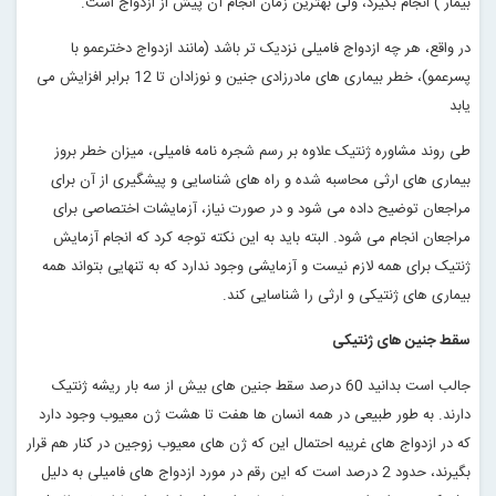
بیمار ) انجام بگیرد، ولی بهترین زمان انجام آن پیش از ازدواج است
.
در واقع، هر چه ازدواج فامیلی نزدیک تر باشد (مانند ازدواج دخترعمو با
پسرعمو)، خطر بیماری های مادرزادی جنین و نوزادان تا 12 برابر افزایش می
یابد
طی روند مشاوره ژنتیک علاوه بر رسم شجره نامه فامیلی، میزان خطر بروز
بیماری های ارثی محاسبه شده و راه های شناسایی و پیشگیری از آن برای
مراجعان توضیح داده می شود و در صورت نیاز، آزمایشات اختصاصی برای
مراجعان انجام می شود. البته باید به این نکته توجه کرد که انجام آزمایش
ژنتیک برای همه لازم نیست و آزمایشی وجود ندارد که به تنهایی بتواند همه
بیماری های ژنتیکی و ارثی را شناسایی کند
.
سقط جنین های ژنتیکی
جالب است بدانید 60 درصد سقط جنین های بیش از سه بار ریشه ژنتیک
دارند. به طور طبیعی در همه انسان ها هفت تا هشت ژن معیوب وجود دارد
که در ازدواج های غریبه احتمال این که ژن های معیوب زوجین در کنار هم قرار
بگیرند، حدود 2 درصد است که این رقم در مورد ازدواج های فامیلی به دلیل