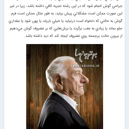
جراحي گوش انجام شود كه در اين رشته تجربه كافي داشته باشد، زيرا در غير
اين صورت ممكن است مشكلاتي پيش بيايد، به طور مثال ممكن است فرم
گوش به حالتي كه دلخواه است درنيايد يا خيلي باريك يا پهن شود يا مقداري
جلو بماند يا زيادي به عقب برگردد يا برش‌هايي كه بر غضروف‌ گوش مي‌دهيم
از بيرون حالت برجسته روي غضروف ايجاد كند كه ديد داشته باشد
.