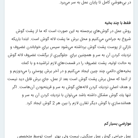
در بي‌هوشي كامل تا پايان عمل به سر مي‌برد
.
فقط با چند بخیه
روش عمل در گوش‌هاي برجسته به اين صورت است كه ما از پشت گوش
شروع به جراحي مي‌كنيم و محل برش‌ ما پشت لاله گوش است. ابتدا باريكه
نازكي از پوست پشت گوش برداشته مي‌شود سپس براي خواباندن غضروف و
نزديك كردن آن به سر و همچنين براي جلوگيري از برگشت غضروف لاله گوش
به حالت اوليه، پشت غضروف را در قسمت‌هاي لازم تراشيده و با كمك
بخيه‌هاي دائمي چند چين ايجاد مي‌كنيم و در آخر برش پوستي را مي‌دوزيم و
از آنجا كه محل برش پشت گوش است بعد از عمل، جاي برش قابل ديد نيست
و هدف اصلي نزديك كردن لاله‌هاي گوش به سر و قرينه‌بودن آن‌هاست. اگر
تنها يك گوش مشكل داشته باشد مي‌توان با نزديك كردن آن به سر و
همانندسازي با گوش ديگر تقارن لازم را بين هر 2 گوش ايجاد كرد
.
عوارضي بسيار كم
عمل جراحي گوش عمل سنگيني نيست ولي بهتر است توسط متخصص