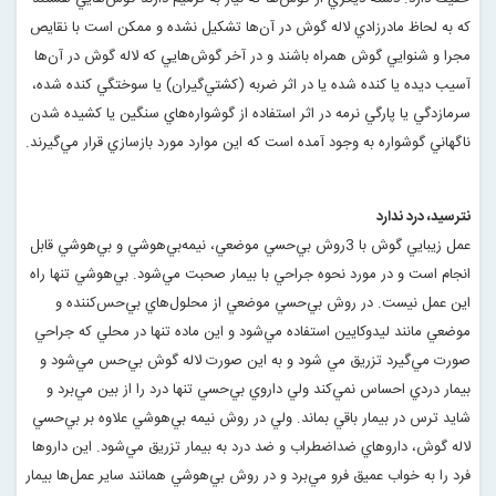
كه به لحاظ مادرزادي لاله گوش در آن‌ها تشكيل نشده و ممكن است با نقايص
مجرا و شنوايي گوش همراه باشند و در آخر گوش‌هايي كه لاله گوش در آن‌ها
آسيب ديده يا كنده شده يا در اثر ضربه (كشتي‌گيران) يا سوختگي كنده شده،
سرمازدگي يا پارگي نرمه در اثر استفاده از گوشواره‌هاي سنگين يا كشيده شدن
ناگهاني گوشواره به وجود آمده است كه اين موارد مورد بازسازي قرار مي‌گيرند
.
نترسيد، درد ندارد
عمل زيبايي گوش با 3روش بي‌حسي موضعي، نيمه‌بي‌هوشي و بي‌هوشي قابل
انجام است و در مورد نحوه جراحي با بيمار صحبت مي‌شود. بي‌هوشي تنها راه
اين عمل نيست. در روش بي‌حسي موضعي از محلول‌هاي بي‌حس‌كننده و
موضعي مانند ليدوكايين استفاده مي‌‌شود و اين ماده تنها در محلي كه جراحي
صورت مي‌گيرد تزريق مي شود و به اين صورت لاله گوش بي‌حس مي‌شود و
بيمار دردي احساس نمي‌كند ولي داروي بي‌حسي تنها درد را از بين مي‌برد و
شايد ترس در بيمار باقي بماند. ولي در روش نيمه بي‌هوشي علاوه بر بي‌حسي
لاله گوش، داروهاي ضداضطراب و ضد درد به بيمار تزريق مي‌شود. اين داروها
فرد را به خواب عميق فرو مي‌برد و در روش بي‌هوشي همانند ساير عمل‌ها بيمار