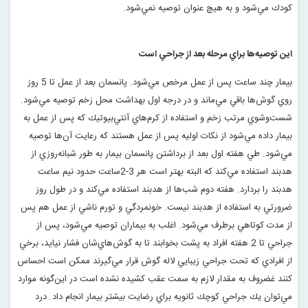
كودك مي‌شود و به هيچ عنوان توصيه نمي‌شود
.
اين توصيه‌ها براي مرحله بعد از جراحي است
بيمار چند ساعت پس از عمل مرخص مي‌شود. پانسمان بعد از عمل تا 5 روز
روي گوش‌ها باقي مي‌ماند و در درجه اول بهداشت محل زخم توصيه مي‌شود.
شست‌وشوي مرتب زخم‌ و استفاده از كرم‌هاي آنتي‌بيوتيك كه پس از عمل به
بيمار داده مي‌شود از نكات اوليه پس از عمل هستند كه رعايت آن‌ها توصيه
مي‌شود. طي هفته اول بعد از برداشتن پانسمان بيمار به طور شبانه‌روزي از
هدبند استفاده مي‌كند كه البته بهتر است هر 3-2‌ساعت حدود نيم ساعت
هدبند را بردارد. هفته دوم شب‌ها از هدبند استفاده مي‌كند و در طول روز
ضرورتي به استفاده از هدبند نيست. خونمردگي و تورم ناشي از عمل هم پس
از مدت كوتاهي برطرف مي‌شود. اغلب به بيماران توصيه مي‌شود، پس از
جراحي تا 2 هفته افراد به پشت بخوابند تا به گوش‌هاي‌شان فشار نيايد، برخي
از افرادي كه تحت جراحي زيبايي لاله گوش قرار مي‌گيرند ممكن است احساس
كنند‌ غضروف به مقدار لازم به سمت عقب كشيده نشده است در اين‌گونه موارد
مي‌توان يك جراحي كوچك ثانويه براي رضايت بيشتر بيمار انجام داد. درد