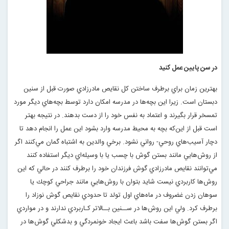
در سن پايين عمل كنيد
بهترين زمان براي برطرف ساختن كل نقايص مادرزادي صورت قبل از سنين
دبستان است. زيرا اين بچه‌ها در مدرسه امكان دارد توسط بچه‌هاي ديگر مورد
تمسخر قرار بگيرند و اعتماد به نفس خود را از دست بدهند. در نتيجه بهتر
است قبل از اين‌كه بچه به محيط مدرسه وارد بشود اين عمل را انجام دهد تا
دچار آسيب‌‌هاي روحي- رواني نشود. برخي والدين به اشتباه گمان مي‌كنند اگر
از روش‌هايي مانند بستن گوش با چسب يا با وسيله‌اي ديگر استفاده كنند
مي‌توانند نقايص مادرزادي گوش فرزندان خود را برطرف كنند در حالي كه اين
روش‌ها كاربردي نيست شايد بتوان با روش‌هايي مانند جراحي كوچك يا
سوهان زدن غضروف در ماه‌هاي اول تولد تا حدودي نقايص گوش نوزاد را
برطرف كرد. ولي اين روش‌ها در ســنين بــالاتر كـاربردي ندارند و در مواردي
اگر بستن گوش‌ها سفت باشد باعث ايجاد خونمردگي و بدشكلي گوش‌ها در