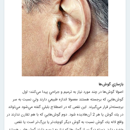
بازسازي گوش‌ها
اصولا گوش‌ها در چند مورد نياز به ترميم و جراحي پيدا مي‌كنند؛ اول
گوش‌هايي كه برجسته هستند معمولا اندازه طبيعي دارند ولي نسبت به سر
برجسته‌تر قرار مي‌گيرند. اين نقص كه در اصطلاح بلبلي گفته مي‌شود مي‌تواند
در يك گوش يا هر 2 آن‌هاديده شود. دوم گوش‌هايي كه با هم تقارن ندارند در
واقع لاله يك گوش نسبت به گوش ديگر كوچك‌تر يا بزرگ‌تر است يا نقص
خفيف دارد. دسته ديگري از گوش‌ها كه نياز به ترميم دارند گوش‌هايي هستند