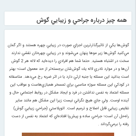
همه چيز درباره جراحي و زيبايي گوش
گوش‌ها يكي از تاثيرگذارترين اجزاي صورت در زيبايي چهره هستند و اگر گمان
مي‌كنيد گوش‌ها زير موها پنهان مي‌شوند و در زيبايي چهره‌تان نقشي ندارند
سخت در اشتباه هستيد. حتما شما هم افرادي را ديده‌ايد كه لاله هر 2 گوش
آن‌ها و در موارد نادري لاله يك گوش‌شان برجسته‌تر از حد معمول است؛ بهتر
است بدانيد اين مسئله يا جنبه ارثي دارد يا در اثر ضربه رخ مي‌دهد. متاسفانه
در كودكي اين مسئله سوژه مناسبي براي تمسخر همبازي‌هاست و عواقب اين
مسئله اعتماد به نفس نداشتن در فرد و ايجاد مشكل در روابط اجتماعي حال و
آينده اوست. ولي جاي هيچ نگراني نيست زيرا اين مشكل هم مانند ساير
نقايص زيبايي قابل اصلاح و ترميم است. اتوپلاستي (جراحي زيبايي گوش)
راه‌حل آن است؛ جراحي ساده و پيش‌پا افتاده‌اي كه اعتماد به نفس از دست
رفته را برمي‌گرداند
.