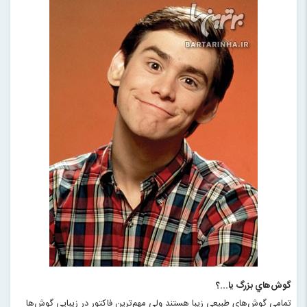
گوش‌هاي بزرگ يا...؟
تمامي گوش‌هاي طبيعي زيبا هستند ولي مهم‌ترين فاكتور در زيبايي گوش‌ها