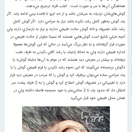
هماهنگي آن‌ها با سر و صورت است. اغلب افراد ترجيح مي‌دهند،
گوش‌هاي‌شان نزديك به سرشان باشد و از حد ابرو تا قاعده بيني ادامه يابد. اگر
يك گوش به‌طور كامل رشد نكرده باشد نياز به جراحي دارد. اگر گوش كامل
رشد نكند غضروف و لاله گوش حالت طبيعي ندارند و نياز به بازسازي دارند ولي
آنچه خيلي شايع است گوش‌هايي هستند كه نسبتا جلوتر از حالت طبيعي در
صورت قرار گرفته‌اند و به نظر بزرگ مي‌آيند در حالي كه اين گوش‌ها معمولا
اندازه طبيعي دارند ولي به لحاظ ژنتيك يا رشد كافي نكردن به طرف عقب
نرفته‌اند و بيشتر در معرض ديد هستند كه در عوام به آن‌ها «بلبله گوش» يا
«گوش برجسته» مي‌گويند كه اين نحوه رشد نكردن يا فرم طبيعي گوش را با
يك جراحي ساده مي‌توان برطرف كرد و گوش را كه مرتب در معرض ديد قرار
دارد با تغييراتي در غضروف گوش اصلاح كرد و گوش را به 2 طرف پشت سر
انتقال داد كه حدود يك تا 2 سانتي‌متر با خود جمجمه فاصله داشته ولي در
همان محل طبيعي خود قرار مي‌گيرد
.