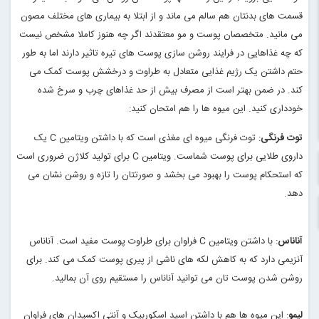
قسمت های بدنتان هم سالم می ماند و از ابتلا به بیماری های مختلف مصون
می مانید. متخصصان پوست و مو معتقدند اگر چه هنوز کاملا مشخص نیست
که چه غذاهایی در فرایند روشن سازی پوست های تیره تاثیر دارند اما به طور
حتم داشتن یک رژیم غذایی متعادل به طراوت و درخشش پوست کمک می
کند. در ضمن بهتر است از مصرف بیش از حد غذاهای چرب و سرخ شده
خودداری کنید. این میوه ها را هم امتحان کنید
:
توت فرنگی
: توت فرنگی میوه ای مغذی است که با داشتن ویتامین
C
یک
داروی طلایی برای پوست شماست. ویتامین
C
برای تولید کلاژن ضروری است
که استحکام پوست را بهبود می بخشد و صورتتان را تازه و روشن نشان می
دهد
.
آناناس
: با داشتن ویتامین
C
فراوان برای طراوت پوست مفید است. آناناس
آنزیمی دارد که به کاهش لکه های ناشی از پیری پوست کمک می کند. برای
روشن شدن پوست تان می توانید آناناس را مستقیم روی آن بمالید
.
لیمو
: این میوه ها هم با داشتن اسید اسکوربیک و آنتی اکسیدان های فراوان