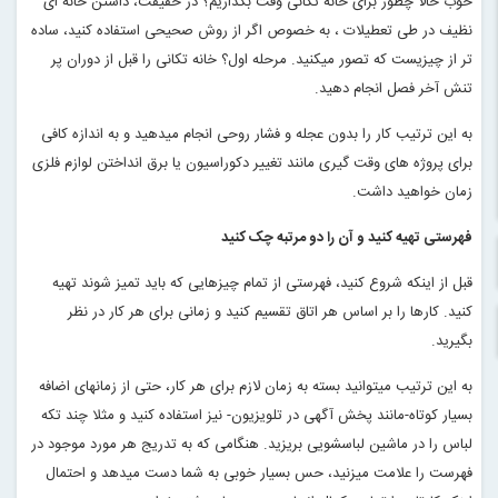
خوب حالا چطور برای خانه تکانی وقت بگذاریم؟ در حقیقت، داشتن خانه ای
نظیف در طی تعطیلات ، به خصوص اگر از روش صحیحی استفاده کنید، ساده
تر از چیزیست که تصور میکنید. مرحله اول؟ خانه تکانی را قبل از دوران پر
تنش آخر فصل انجام دهید
.
به این ترتیب کار را بدون عجله و فشار روحی انجام میدهید و به اندازه کافی
برای پروژه های وقت گیری مانند تغییر دکوراسیون یا برق انداختن لوازم فلزی
زمان خواهید داشت
.
فهرستی تهیه کنید و آن را دو مرتبه چک کنید
قبل از اینکه شروع کنید، فهرستی از تمام چیزهایی که باید تمیز شوند تهیه
کنید. کارها را بر اساس هر اتاق تقسیم کنید و زمانی برای هر کار در نظر
بگیرید
.
به این ترتیب میتوانید بسته به زمان لازم برای هر کار، حتی از زمانهای اضافه
بسیار کوتاه-مانند پخش آگهی در تلویزیون- نیز استفاده کنید و مثلا چند تکه
لباس را در ماشین لباسشویی بریزید. هنگامی که به تدریج هر مورد موجود در
فهرست را علامت میزنید، حس بسیار خوبی به شما دست میدهد و احتمال