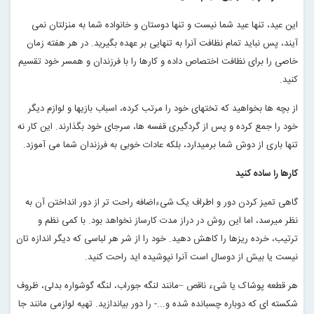
این عید، تنها عید شما نیست و تنها دوستان و خانواده شما به منزلتان نمی
آیند، پس نباید تمام نظافت آنرا به تنهایی بر عهده بگیرید. در هر هفته زمان
خاصی را برای نظافت اختصاص داده و کارها را با فرزندان و همسر خود تقسیم
کنید
.
از بچه ها بخواهید که تختهای خود را مرتب کرده، اسباب بازیها و لوازم دیگر
خود را جمع کرده و پس از گردگیری قفسه ها، سرجای خود بگذارند. این کار نه
تنها باری از دوش شما برمیدارد، بلکه عادات خوبی به فرزندان شما می آموزد
.
کارها را ساده کنید
گاهی تمیز کردن دور و اطراف یک شیءاضافه راحت تر از دور انداختن آن به
نظر میرسد، اما این روش در دراز مدت کارساز نخواهد بود. با کمی نظم و
ترتیب، خرده ریزها را کاهش دهید. خود را از شر هر لباسی که دیگر اندازه تان
نیست یا بیش از دوسال است آنرا نپوشیده اید راحت کنید
.
هر قطعه پوشاک یا شیء ناقص –مانند لنگه جوراب، لنگه گوشواره بدلی، ظروف
شکسته ای که دوباره چسبانده شده و...- را دور بیاندازید. تهیه لوازمی مانند جا