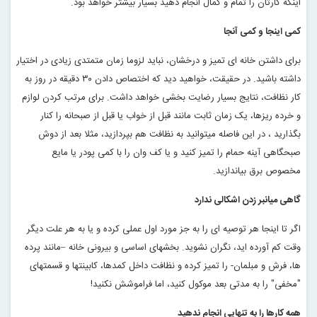
اینکه کارتان را تمام و کمال انجام دهید بسیار بیشتر خواهد بود
.
کمی اینجا و کمی آنجا
برای داشتن خانه ای تمیز و درخشان، نباید لزوما زمان متمتدی زیادی در اختیار
داشته باشید. در حقیقت، خواهید دید که اختصاص دادن ۳۰ دقیقه در روز به
کار نظافت، نتایج بسیار رضایت بخشی خواهد داشت. برای مرتب کردن لوازم
و خرده ریزها، یک زمان ثابت مانند قبل از خواب یا قبل از صبحانه را کنار
بگذارید ، در این فاصله میتوانید به نظافت هم بپردازید، مثلا بعد از دوش
صبحگاهی آینه حمام را تمیز کنید و یا کف وان را با کمی پودر یا مایع
مخصوص برق بیاندازید
.
گاهی میانبر زدن اشکالی ندارد
اگر تا اینجا هر توصیه ای را به جز مورد اول عملی کرده و یا به هر علت دیگر
وقت کم آورده اید، نگران نشوید. بخشهای اساسی و بیرونی خانه –مانند پرده
ها، فرش و مبلمان- را تمیز کرده و نظافت داخل کمدها، کابینتها و قسمتهای
"مخفی" را به مدتی بعد موکول کنید، اما فراموشش نکنید
!
همه کارها را به تنهایی انجام ندهید