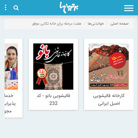
صفحه اصلی
خواندنی‌ها
هفت مرحله برای خانه تکانی موفق
کارخانه قالیشویی
قالیشویی بانو - کد
خدمات 
اصیل ایرانی
232
پذیرایی پ
مجوز 443342