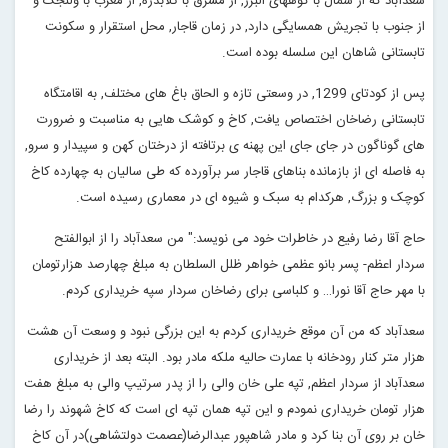
سعدآباد که از شمال با کوههای البرز, از مشرق با گلابدره, از مغرب با ولنجک و
از جنوب با تجریش همسایگی دارد, در زمان قاجار, محل استقرار و سکونت
تابستانی شاهان این سلسله بوده است
.
پس از کودتای 1299, در وسعتی تازه و الحاق باغ های مختلف, به اقامتگاه
تابستانی رضاخان اختصاص یافت, کاخ و کوشک هایی به مناسبت و ضرورت
های گوناگون در جای جای این پهنه ی برتافته از درختان کهن و سپیدار و سرو,
به فاصله ای از بازمانده بناهای قاجار سر برآورده که طی سالیان به چهارده کاخ
کوچک و بزرگ, هرکدام به سبک و شیوه ای در معماری رسیده است
.
حاج آقا رضا رفیع در خاطرات خود می نویسد:" من سعدآباد را از ابوالفتح
سردار اعظم- پسر بانو عظمی خواهر ظلل السلطان به مبلغ چهارصد هزارتومان
با مهر حاج آقا نورا… و کلباسی برای رضاخان سردار سپه خریداری کردم
.
سعدآباد که من آن موقع خریداری کردم به این بزرگی نبود و وسعت آن هشت
هزار متر کنار رودخانه با عمارت حالیه ملکه مادر بود. البته بعد از خریداری
سعدآباد از سردار اعظم, تپه علی خان والی را از پدر سرتیپ والی به مبلغ هفت
هزار تومان خریداری نمودم و این تپه همان تپه ای است که کاخ شهوند را رضا
خان بر روی آن بنا کرد و مادر شاهپور عبدالرضا(عصمت دولتشاهی)در آن کاخ