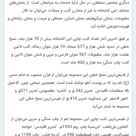
دیگری مختص محققان، در حال ارایه خدمات به مراجعان است. از بخش‌های
مختلف این کتابخانه به غیر از مخازن کتب و مجلات، می‌توان به تالار
مطبوعات، بخش میکروفیلم، بخش اسکن، صحافی و مرمت و بخش رایانه‌‌ای و
فهرست‌نویسی اشاره کرد.
بر طبق آخرین آمار تعداد کتب‌ چاپی این کتابخانه بیش از 70 هزار جلد، نسخ
خطی در حدود شش هزار و 677 نسخه، 19 هزار عنوان رساله، کتب لاتین
هشت هزار جلد، مطبوعات 567 عنوان فارسی و عربی و شش عنوان لاتین و
کتب چاپ سنگی سه هزار و 400 جلد است.
از قدیمی‌ترین نسخ خطی این مجموعه می‌توان از قرآن منسوب به امام حسن
(ع) نام برد که بر پوست آهو نوشته شده است. همچنین نسخی چون ˈالاصول
بالا سطقسات اقلیدسˈ تحریر 342 ق و ˈالثمرهˈ بطلمیوس تحریر 371ق و
ˈالفوز الاصغرˈ ابن مسکویه تحریر 410 ق از نفیس‌ترین نسخ خطی این
مجموعه به شمار می‌آید.
از نفیس‌ترین کتب چاپی این مجموعه اعم از چاپ سنگی و سربی می‌توان از
ˈالقانون فی‌الطبˈ ابن‌سینا چاپ روم 1593م، ˈتحریر اقلیدسˈ خواجه
نصیر‌الدین طوسی چاپ قسطنطنیه 996 ق، ˈتاریخ فناییˈ چاپ 1199 م و