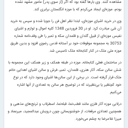
مشاهده کنند. وی بارها گفته بود که اگر (از سوی پدر) مامور مشهد نشده
بودم، موزه‌ای ایجاد می‌کردم که با موزه انگلستان برابری کند.
وی در خرید اشیای موزه‌ای، ابتدا نظر اهل فن را جویا شده و سپس به خرید
آن شی مبادرت کرد. او در 30 فروردین 1348 کلیه اموال و لوازم و اشیای
نفیس موزه‌ای از قبیل گلدان و قلمدان سکه و تمبر را طی وقف‌نامه شماره
30753 به مجموعه موقوفات خود بر آستانه قدس رضوی افزود و بدین طریق
موزه ملی ملک در کنار کتابخانه ملک تاسیس شد.
در ساختمان فعلی کتابخانه،‌ موزه در طبقه همکف و زیر همکف این مجموعه با
شش سالن سکه، آثار هنری، قلمدان، تمبر، فرش و سالن اشیای اهدایی خانم
ملک قرار گرفته است. در برخی از این سالن‌ها اشیای وجود دارد که در نوع
خود کم‌نظیر یا بی‌نظیرند که در توضیح هر سالن به تعدادی از آنها اشاره
می‌کنیم.
درلابی موزه آثار فلزی مانند قطب‌نما، قبله‌نما، اسطرلاب و ترنج‌های مذهبی و
همچنین تعدادی مرقعات، از خوشنویسانی چون درویش عبدالمجید، میرعماد و
میرزا غلامرضا به چشم می‌خورد.