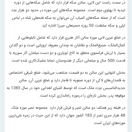
در سمت راست این لابی، سالن سکه قرار دارد که شامل سکه‌هایی از دوره
لیدیه تا پهلوی دوم است. مجموعه سکه‌‌های این موزه در حدود دو هزار عدد
است که از جمله سکه‌های کمیاب آن می‌توان به سکه فتحعلی شاه در لباس
ایلی و سکه سلطنت 50 روزه حسینعلی میرزا اشاره کرد.
در ضلع غربی لابی موزه سالن آثار هنری قرار دارد که شامل تابلوهایی از
کمال‌الملک، صنیع‌الملک و نقاشان نه ‌چندان معروف اروپایی است و دو گلدان
بسیار با ارزش فرانسوی متعلق به کاخ تویلری و دو دست مبلمان کار سوریه با
قدمت 500 سال و مبلمانی دیگر از هندوستان تماما مشبک‌کاری شده است.
بخش انتهایی این سالن به دو قسمت منشعب می‌شود، ضلع شرقی اختصاص
به قلمدان‌های لاکی از دوره صفویه تا قاجار دارد و ضلع غربی آن، سالن
جدیدالتاسیس عزت ملک است که توسط اشیای اهدایی خود در سال 1385 به
موقوفه پدر، بخش تازه‌ای را درموزه راه‌اندازی کرده است.
در طبقه زیر همکف دو سالن تمبر و فرش قرار دارد. مجموعه تمبر موزه ملک
48 هزار سری تمبر از 183 کشور جهان دارد که از این حیث در زمره غنی‌ترین
موزه‌های ایران است.