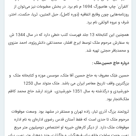
ˈالقرآنˈ چاپ هامبورگ 1694 م نام برد. در بخش مطبوعات نیز می‌توان از
روزنامه‌هایی چون وقایع‌ اتفاقیه (دوره کامل)، حبل المتین، ثریا، حکمت، اختر،
شرف و عروه الوثقی نام برد.
همچنین این کتابخانه 13 جلد فهرست کتب خطی دارد که در سال 1344 ش
به سفارش مرحوم ملک توسط ایرج افشار، محمدتقی دانش‌پژوه، احمد منزوی
و محمدباقر حجتی تهیه شد.
درباره حاج حسین ملک :
حسین مَلِک معروف به حاج حسین آقا ملک، موسس موزه و کتابخانه ملک و
بزرگترین واقف تاریخ معاصر ایران می باشد. ملک متولد سال 1250
خورشیدی و درگذشته به سال 1351 خورشیدی، فرزند ارشد حاج محمد کاظم
ملک‌التجار بود.
ثروتمند بزرگ آذری تبار، زاده تهران و مستقر در مشهد بود. وسعت موقوفات
مرحوم ملک تا حدی است که فقط آستان قدس رضوی اداره‌ای به نام اداره
موقوفات ملک دارد. از دیگر کارهای خیریه او اختصاص دومیلیون متر مربع
زمین جهت ساخت خانه برای فرهنگیان و واگذاری چند ده‌هزار متر زمین برای