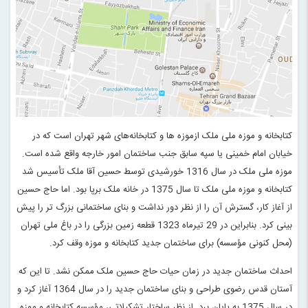
کتابخانه و موزه ملی ملک ازموزه ها و کتابخانه‌های شهر تهران است که در
خیابان امام خمینی یا سپه سابق جنب ساختمان امور خارجه واقع شده است.
موزه ملی ملک در سال 1316 خورشیدی توسط حسین آقا ملک تأسیس شد
کتابخانه و موزه ملی ملک تا سال 1375 در خانه ملک برپا بود. اما حاج حسین
از آغاز کار، گسترش آن را از نظر دور نداشت و بنای ساختمانی بزرگ تر را پیش
بینی کرد. بنابراین در 29 تیرماه 1323 قطعه زمین بزرگی را در باغ ملی تهران
(محل کنونی مؤسسه) برای ساختمان جدید کتابخانه و موزه وقف کرد.
احداث ساختمان جدید در زمان حیات حاج حسین ملک ممکن نشد. تا این که
آستان قدس رضوی طراحی و بنای ساختمان جدید را در سال 1364 آغاز کرد و
در سال 1375 به پایان برد. از نظر ساختار تشکیلاتی، مؤسسه کتابخانه و موزه