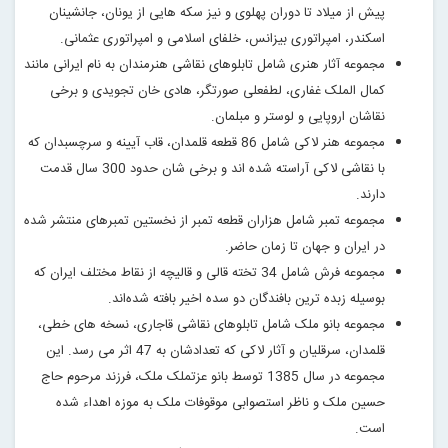
پیش از میلاد تا دوران پهلوی و نیز سکه هایی از یونان، جانشینان
اسکندر، امپراتوری بیزانس، خلفای اسلامی و امپراتوری عثمانی.
مجموعه آثار هنری شامل تابلوهای نقاشی هنرمندان به نام ایرانی مانند
کمال الملک غفاری، لطفعلی صورتگر، هادی خان تجویدی و برخی
نقاشان اروپایی و لوستر و مبلمان.
مجموعه هنر لاکی شامل 86 قطعه قلمدان، قاب آیینه و سرچسبدان که
با نقاشی لاکی آراسته شده اند و برخی شان حدود 300 سال قدمت
دارند.
مجموعه تمبر شامل هزاران قطعه تمبر از نخستین تمبرهای منتشر شده
در ایران و جهان تا زمان حاضر.
مجموعه فرش شامل 34 تخته قالی و قالیچه از نقاط مختلف ایران که
بوسیله زبده ترین بافندگان دو سده اخیر بافته شده‌اند.
مجموعه بانو ملک شامل تابلوهای نقاشی قاجاری، نسخه های خطی،
قلمدان، سرقلیان و آثار لاکی که تعدادشان به 47 اثر می رسد. این
مجموعه در سال 1385 توسط بانو عزتملک ملک، فرزند مرحوم حاج
حسین ملک و ناظر استصوابی موقوفات ملک به موزه اهداء شده
است.