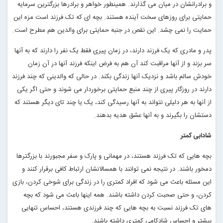
و برادرانشان در میان می گذارند. همینطور خواهر و برادرها بزرگترین سرمایه
حمایتی برای روزهای سخت آینده هستند. بچه ای که تک فرزند است مزه این
حمایت را نمی چشد. این نقص در جنبه حمایتی برای والدین هم مطرح است
.
پدر و مادری که یک فرزند دارند، در زمان پیری فقط یک نفر را دارند که به آنها
سر بزند و از آنها مراقبت کند آن هم به فرض اینکه فرزند آنها در آن زمان
خودش سالم باشد و نزدیک آنها زندگی بکند. در حالی که والدینی که چند فرزند
دارند در روزگار پیری از چند منبع حمایتی برخوردار می شوند و حتی اگر یکی
از آنها به هر دلیلی نتواند به آنها رسیدگی کند، یک یا چند تای دیگر هستند که
دستشان را بگیرند و به آنها عشق هدیه بدهند
.
شادابی کمتر
بچه هایی که تک فرزند هستند، در مهمانی و پارک و سفر مجبورند با بزرگترها
دمخور باشند. در نتیجه نمی توانند با همسالانشان ارتباط کافی برقرار کنند و
این مسئله باعث می شود که افراد کمتری را در زندگی برای شوخی کردن، بازی
کردن، و حتی صحبت کردن داشته باشند. همه اینها باعث می شود که بچه
های تک فرزند نسبت به بچه هایی که چند فرزندی هستند، احساس تنهایی
بیشتر و احساس شادکامی کمتری داشته باشند
.