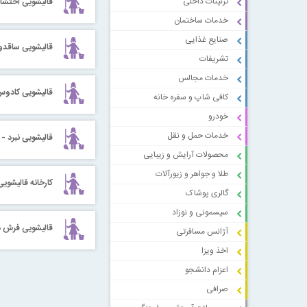
تزئینات داخلی
قالیشویی احتشا
خدمات ساختمان
صنایع غذایی
قالیشویی ساقد
تشریفات
خدمات مجالس
قالیشویی کادوس - 97401
کافی شاپ و سفره خانه
خودرو
خدمات حمل و نقل
قالیشویی نبرد - کد 
محصولات آرایش و زیبایی
طلا و جواهر و زیورآلات
کارخانه قالیشوی
گالری پوشاک
سیسمونی و نوزاد
قالیشویی فرش مشهد 
آژانس مسافرتی
اخذ ویزا
اعزام دانشجو
صرافی