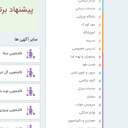
مراکز درمانی
پیشنهاد بر
خدمات درمانی
باشگاه ورزشی
مهد کودک
آموزشگاه
سایر آگهی ها
مدرسه
تدریس خصوصی
قالیشویی میانا
رستوران و تهیه غذا
فست فود
قالیشویی گل ابر
مزون و شوی لباس
آتلیه عکاسی
خدمات منزل
قالیشویی نوید بارا
مبلمان
سرویس خواب
قالیشویی پیروزی
لوازم خانگی
معماری و دکوراسیون