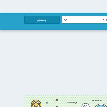
ده
جستجو