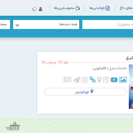
های داغ
خواندنی‌ها
محبوب‌ترین‌ها
همه دسته‌ها
محدو
شرق
نظر (۹)
-
پرسش (۲)
خدمات منزل
| قالیشویی
تهرانپارس