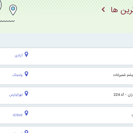
ترین ها
آزادی
یشم شمیرانات
ولنجک
ن - کد 224
تهرانپارس
پیروزی