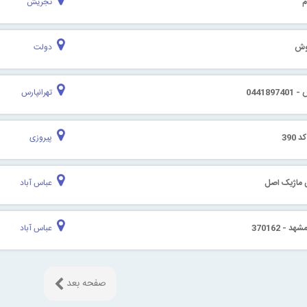
م
تجریش
وش
دولت
04418
تهرانپارس
390
پیروزی
ی ماژیک اصل
عباس آباد
- 370162
عباس آباد
صفحه بعد