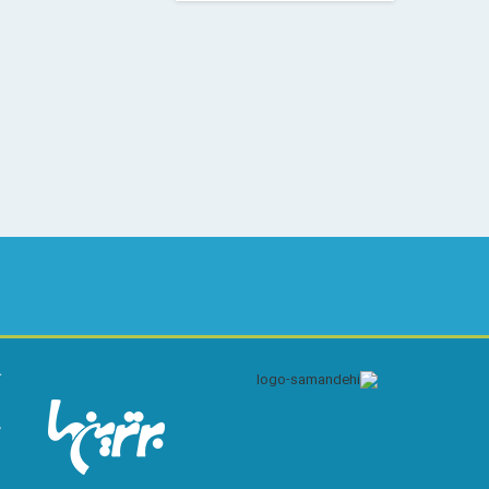
ک
ا
م