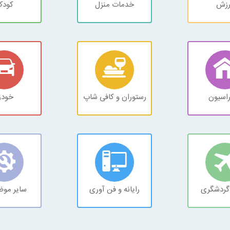
رزش
خدمات منزل
کود
اسیون
رستوران و کافی شاپ
خودر
گردشگری
رایانه و فن آوری
سایر موض