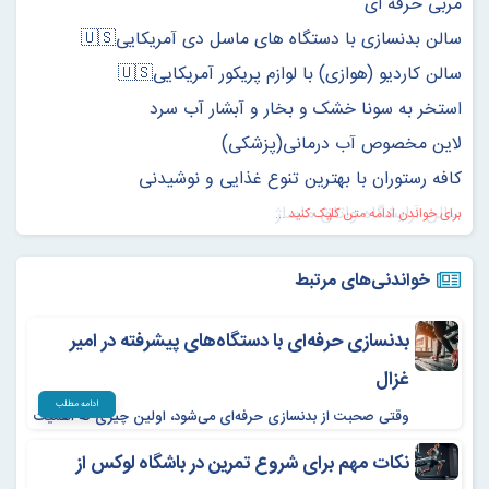
مربی حرفه ای
سالن بدنسازی با دستگاه های ماسل دی آمریکایی🇺🇸
سالن کاردیو (هوازی) با لوازم پریکور آمریکایی🇺🇸
استخر به سونا خشک و بخار و آبشار آب سرد
لاین مخصوص آب درمانی(پزشکی)
کافه رستوران با بهترین تنوع غذایی و نوشیدنی
سالن آرایشگاه واتاق ماساژ
برای خواندن ادامه متن کلیک کنید ...
اتاق CIP و همچنین کمد های VIP
خواندنی‌های مرتبط
شست وشو و خشکشویی روزانه لباس ها و حوله شخصی
حضور روزانه DJ و…
بدنسازی حرفه‌ای با دستگاه‌های پیشرفته در امیر
پیرایشگاه
غزال
دستگاه EMS (لاغری)
ادامه مطلب
وقتی صحبت از بدنسازی حرفه‌ای می‌شود، اولین چیزی که اهمیت
استخر
دارد تجهیزات مدرن، فضای استاندارد و حضور مربیان متخصص
سونا
نکات مهم برای شروع تمرین در باشگاه لوکس از
است.