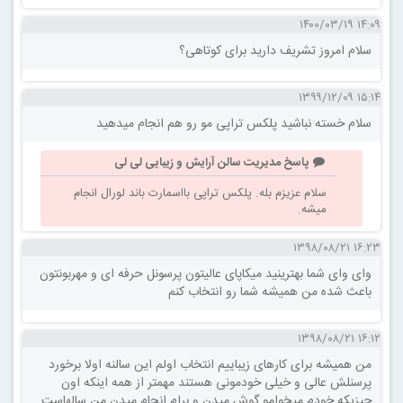
۱۴:۰۹ ۱۴۰۰/۰۳/۱۹
سلام امروز تشریف دارید برای کوتاهی؟
۱۵:۱۴ ۱۳۹۹/۱۲/۰۹
سلام خسته نباشید پلکس تراپی مو رو هم انجام میدهید
پاسخ مدیریت سالن آرایش و زیبایی لی لی
سلام عزیزم بله. پلکس تراپی بااسمارت باند لورال انجام
میشه.
۱۶:۲۳ ۱۳۹۸/۰۸/۲۱
وای وای شما بهترینید میکاپای عالیتون پرسونل حرفه ای و مهربونتون
باعث شده من همیشه شما رو انتخاب کنم
۱۶:۱۲ ۱۳۹۸/۰۸/۲۱
من همیشه برای کارهای زیباییم انتخاب اولم این سالنه اولا برخورد
پرسنلش عالی و خیلی خودمونی هستند مهمتر از همه اینکه اون
چیزیکه خودم میخوامو گوش میدن و برام انجام میدن من سالهاست