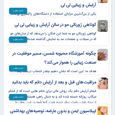
آرایش و زیبایی لی لی
۴. دوره‌های بین‌المللی و فنی‌حرفه‌ای*
ادامه مطلب
یکی از بزرگ‌ترین مزایای استفاده از دستگاه‌های پاکسازی پوست،
- *آرایشگری بین‌المللی (مدرک فنی‌حرفه‌ای)
توانایی این دستگاه‌ها در پاکسازی عمقی پوست است. دستگاه‌های
کوتاهی ژورنالی مو در سالن آرایش و زیبایی لی لی
حرفه‌ای می‌توانند به راحتی آلودگی‌ها، چربی‌های اضافی، سلول‌های
مرده و ناخالصی‌هایی که به‌طور طبیعی در سطح پوست تجمع
هدیه ما روی این پکیج آموزش عکاسی، فیلم برداری، ادیت،
کوتاهی ژورنالی مو به شما این امکان را می‌دهد که از مدل‌های مو
می‌یابند را از بین ببرند
که در مجلات و صفحات مد به نمایش گذاشته شده‌اند، الهام بگیرید.
پشتیبانی آنلاین ۶ ماهه
ادامه مطلب
چگونه آموزشگاه محبوبه شمس، مسیر موفقیت در
صنعت زیبایی را هموار می‌کند؟
ادامه مطلب
هدف ما این است که نشان دهیم چقدر انتخاب درست یک
آموزشگاه برای قدم برداشتن در مسیر موفقیت مهم است. به بررسی
مراقبت‌های قبل و بعد از آرایش دائم که باید بدانید
نقش آموزشگاه محبوبه شمس در تربیت متخصصان حوزه زیبایی
می‌پردازیم
انجام آرایش دائم یک روش عالی برای خانم هایی است که از انجام
میکاپ روزانه خسته شده اند و به دنبال راهی هستند که حتی پس
ادامه مطلب
از بیدار شدن باعث زیباتر دیده شدن آنها شود.در این روش با
استفاده از دستگاه مخصوص رنگ را به لایه های سطحی پوست
اپیلاسیون ایمن و بدون عارضه، توصیه‌های بهداشتی
تزریق کرده وفرم و رنگ اجزای صورت مانند چشم،لب و ابرو را