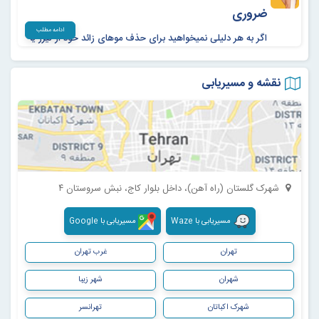
ضروری
بهبود بخشند.
ادامه مطلب
اگر به هر دلیلی نمیخواهید برای حذف موهای زائد خود از لیزر یا
ژیلت استفاده نمایید ا‌نجام اپیلاسیون میتواند یک گزینه مناسب
برای حذف موهای زائد شما باشد. در این روش بر خلاف استفاده از
نقشه و مسیریابی
ژیلت موها از فولیکول خارج شده و باعث میشود در طی مدت
زمان طولانی تری بدن بدون مو باقی بماند.
شهرک گلستان (راه آهن)، داخل بلوار کاج، نبش سروستان ۴
مسیریابی با Waze
مسیریابی با Google
تهران
غرب تهران
شهران
شهر زیبا
شهرک اکباتان
تهرانسر