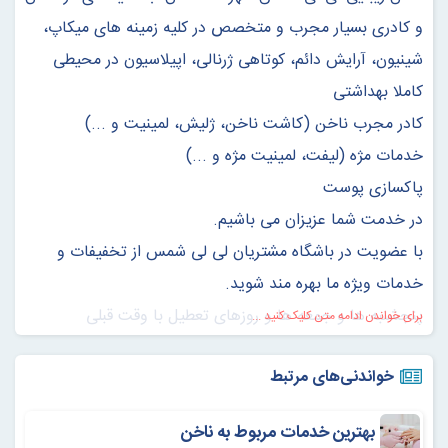
و كادرى بسيار مجرب و متخصص در كليه زمينه هاى ميكاپ،
شينيون، آرايش دائم، كوتاهى ژرنالى، اپيلاسيون در محيطى
كاملا بهداشتى
كادر مجرب ناخن (كاشت ناخن، ژليش، لمينيت و ...)
خدمات مژه (ليفت، لمينيت مژه و ...)
پاكسازى پوست
در خدمت شما عزيزان می باشيم.
با عضویت در باشگاه مشتریان لی لی شمس از تخفیفات و
خدمات ویژه ما بهره مند شوید.
پنجشنبه ها و جمعه ها و روزهای تعطیل با وقت قبلی
برای خواندن ادامه متن کلیک کنید ...
خواندنی‌های مرتبط
لاین‌های آموزشی در این رشته عبارتند از:
۱. دوره‌های پایه و عمومی*
بهترین خدمات مربوط به ناخن
- *آرایش صورت (میکاپ)*