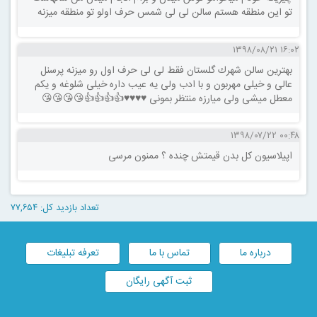
تو این منطقه هستم سالن لی لی شمس حرف اولو تو منطقه میزنه
۱۶:۰۲ ۱۳۹۸/۰۸/۲۱
بهترين سالن شهرك گلستان فقط لى لى حرف اول رو ميزنه پرسنل
عالى و خيلى مهربون و با ادب ولى يه عيب داره خيلى شلوغه و يكم
معطل ميشى ولى ميارزه منتظر بمونى ♥️♥️♥️♥️👍👍👍👍😘😘😘😘
۰۰:۴۸ ۱۳۹۸/۰۷/۲۲
اپیلاسیون کل بدن قیمتش چنده ؟ ممنون مرسی
تعداد بازدید کل: ۷۷,۶۵۴
درباره ما
تماس با ما
تعرفه تبلیغات
ثبت آگهی رایگان