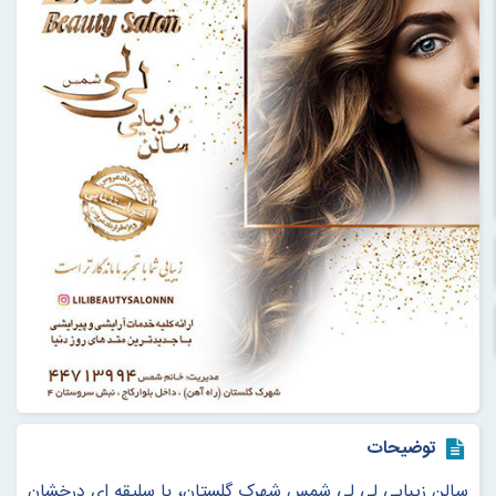
توضیحات
سالن زيبايى لى لى شمس شهرک گلستان، با سليقه اى درخشان