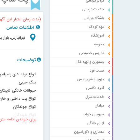
مراکز درمانی
خدمات درمانی
باشگاه ورزشی
(مدت زمان اعتبار این آگه
مهد کودک
اطلاعات تماس
آموزشگاه
تهرانپارس، بلوار پ
مدرسه
تدریس خصوصی
توضیحات
رستوران و تهیه غذا
فست فود
انواع توله های پامران
مزون و شوی لباس
سگ جیبی
آتلیه عکاسی
حیوانات خانگی کاپیتان
خدمات منزل
انواع پت داخلی و خار
مبلمان
انواع جوندگان
سرویس خواب
انواع خزندگان
برای خواندن ادامه متن
انواع آبزیان
لوازم خانگی
کلیه ملزومات حیوانات
معماری و دکوراسیون