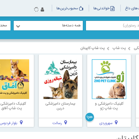
های داغ
خواندنی‌ها
محبوب‌ترین‌ها
همه دسته‌ها
محدو
کی
پت شاپ
پت شاپ کاپیتان
کلینیک دامپزشکی و
بیمارستان دامپزشکی
کلینیک دامپزشکی 
پت شاپ ژو
درین
پت شاپ آفاق
سهروردی
رسالت
بلوار فردوس
اپیتان