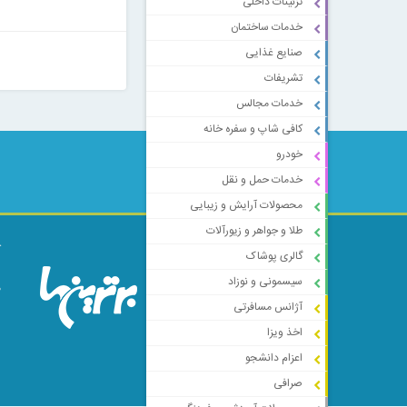
تزئینات داخلی
خدمات ساختمان
صنایع غذایی
تشریفات
خدمات مجالس
کافی شاپ و سفره خانه
خودرو
خدمات حمل و نقل
محصولات آرایش و زیبایی
طلا و جواهر و زیورآلات
ک
گالری پوشاک
ا
سیسمونی و نوزاد
م
آژانس مسافرتی
اخذ ویزا
اعزام دانشجو
صرافی