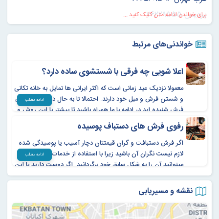
پردیس ۷۶۲۲۹۵۵۵
برای خواندن ادامه متن کلیک کنید ...
لواسان ۲۶۵۵۱۸۱۱
خواندنی‌های مرتبط
شستشوی فرش ماشینی اصیل ایرانی
شستشوی انواع فرش و قالی ماشینی با بهترین دستگاه ها و
اعلا شویی چه فرقی با شستشوی ساده دارد؟
تضمین کیفیت
معمولا نزدیک عید زمانی است که اکثر ایرانی ها تمایل به خانه تکانی
و شستن فرش و مبل خود دارند. احتمالا تا به حال درباره اعلاشویی
ادامه مطلب
شستشوی مبلمان در محل
فرش شنیده اید در ادامه با ما همراه باشید تا بیشتر با این روش و
مزایای آن آشنا شوید.
انجام خدمات مبل شویی توسط دستگاه مخصوص و با حضور
رفوی فرش های دستباف پوسیده
کادر مجرب در منزل
اگر فرش دستبافت و گران قیمتتان دچار آسیب یا پوسیدگی شده
لازم نیست نگران آن باشید زیرا با استفاده از خدمات رفوی فرش
ادامه مطلب
میتوانید آن را به شکل سابق خود برگردانید. اگر دوست دارید با این
شستشوی فرش دستباف اصیل ایرانی
روش و مزایای آن شوید تا انتهای این مقاله با ما همراه باشید.
شستشوی انواع فرش های ابریشمی و اعلا و فرش دستباف
نقشه و مسیریابی
توسط افراد با تجربه