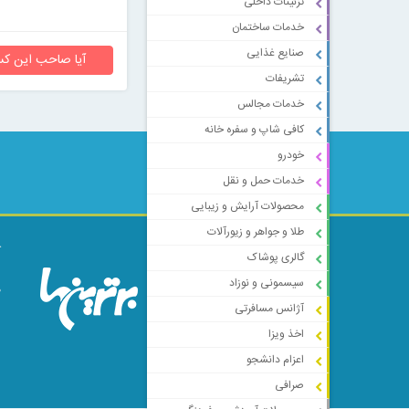
تزئینات داخلی
خدمات ساختمان
صنایع غذایی
آیا صاحب این کس
تشریفات
خدمات مجالس
کافی شاپ و سفره خانه
خودرو
خدمات حمل و نقل
محصولات آرایش و زیبایی
طلا و جواهر و زیورآلات
ک
گالری پوشاک
ا
سیسمونی و نوزاد
م
آژانس مسافرتی
اخذ ویزا
اعزام دانشجو
صرافی