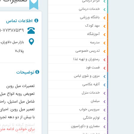
مراکز درمانی
خدمات درمانی
باشگاه ورزشی
اطلاعات تماس
مهد کودک
۱-۷۷۳۸۷۵۳۹
آموزشگاه
بازار مبل دلاوران
مدرسه
تدریس خصوصی
پلاک۷
رستوران و تهیه غذا
فست فود
توضیحات
مزون و شوی لباس
آتلیه عکاسی
تعمیرات مبل روبن
خدمات منزل
تعویض رویه انواع مبل
مبلمان
شامل مبل استیل، راحت
تعمیر مبل روبن: احیای
سرویس خواب
با بیش از دو دهه تجرب
لوازم خانگی
اسفنج گرفته تا ترمیم ش
معماری و دکوراسیون
برای خواندن ادامه متن
اول می‌کنیم.