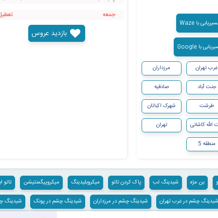
جمعه
‌تعطیل
ریابی با Waze
بازدید عروس
ابی با Google
غرب تهران
مرزداران
جنت آباد
صادقیه
طرشت
شهرک اکباتان
 الله کاشانی
تهران
منطقه 5
و
بن مژه
شیدینگ لب
پاک کردن تاتو
میکروبلیدینگ
میکروپیگمنتیشن
تاتو اب
یدینگ چشم در غرب تهران
شیدینگ چشم در مرزداران
شیدینگ چشم در پونک
شیدینگ چش