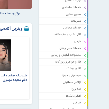
تزئینات داخلی
خدمات ساختمان
برترین ها - سا
صنایع غذایی
تشریفات
خدمات مجالس
ویترین آکادمی
کافی شاپ و سفره خانه
خودرو
خدمات حمل و نقل
محصولات آرایش و زیبایی
طلا و جواهر و زیورآلات
گالری پوشاک
شیدینگ چشم و لب -
سیسمونی و نوزاد
دائم سعیده مهدوی
آژانس مسافرتی
اخذ ویزا
اعزام دانشجو
صرافی