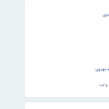
دوی
 مهدوی:
و لب