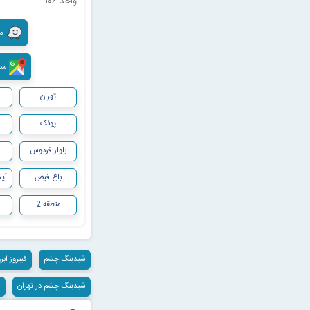
واحد ۱۰۶
مسی
مسیری
تهران
پونک
بلوار فردوس
باغ فیض
آیت
منطقه 2
شیدینگ چشم
فیبروز ابر
شیدینگ چشم در تهران
ش