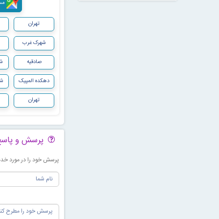
مسیری
تهران
شهرک غرب
صادقیه
شه
دهکده المپیک
شه
تهران
پرسش و پاس
پرسش خود را در مورد خدما