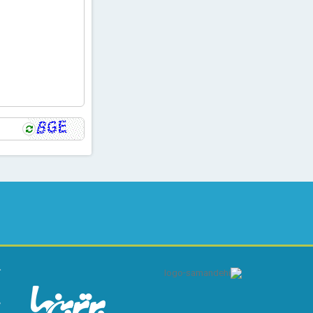
ک
ا
م