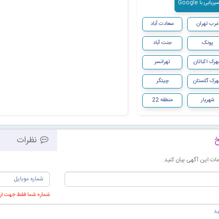
ابی با Google
غرب تهران
سعادت آباد
پونک
جنت آباد
رک اکباتان
تهرانسر
رک گلستان
چیتگر
شهریار
منطقه 22
خ
نظرات
ت این آگهی بیان کنید.
شماره شما فقط جهت ارس