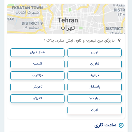
اندرزگو، بین قیطریه و کاوه، نبش منفرد، پلاک ۱
تهران
شمال تهران
نیاوران
اقدسیه
قیطریه
دزاشیب
پاسداران
تجریش
بلوار کاوه
اندرزگو
تهران
ساعت کاری