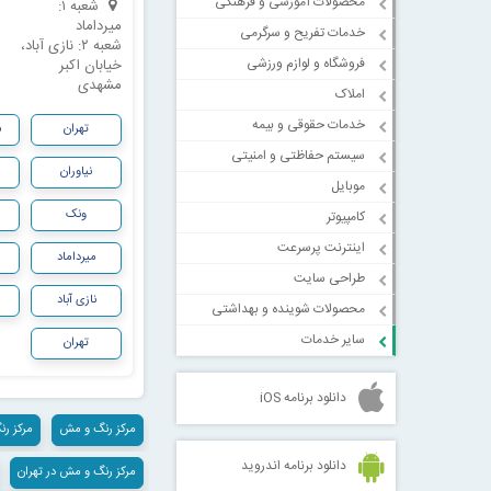
محصولات آموزشی و فرهنگی
شعبه ۱:
میرداماد
خدمات تفریح و سرگرمی
شعبه ۲: نازی آباد،
فروشگاه و لوازم ورزشی
خیابان اکبر
مشهدی
املاک
خدمات حقوقی و بیمه
تهران
ش
سیستم حفاظتی و امنیتی
نیاوران
موبایل
ونک
کامپیوتر
اینترنت پرسرعت
میرداماد
طراحی سایت
نازی آباد
محصولات شوینده و بهداشتی
سایر خدمات
تهران
دانلود برنامه iOS
مرکز رنگ و مش
مرکز رن
دانلود برنامه اندروید
مرکز رنگ و مش در تهران