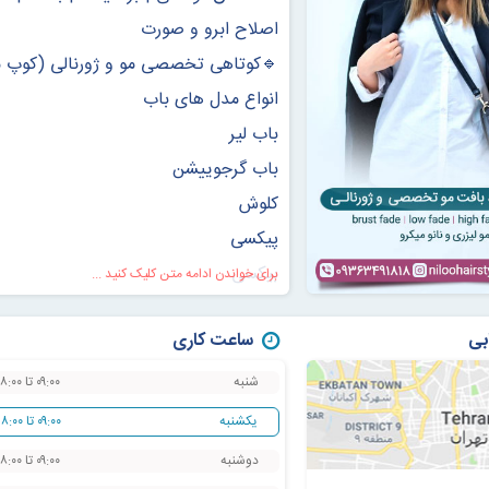
اصلاح ابرو و صورت
🔹کوتاهی تخصصی مو و ژورنالی (کوپ مو 
انواع مدل های باب
باب لیر
باب گرجوییشن
کلوش
پیکسی
بیکسی
برای خواندن ادامه متن کلیک کنید ...
کات لیزری
بی
ساعت کاری
شگی
ولف کات
شنبه
۰۹:۰۰ تا ۱۸:۰۰
جلی فیش
یکشنبه
۰۹:۰۰ تا ۱۸:۰۰
باترفلای
دوشنبه
۰۹:۰۰ تا ۱۸:۰۰
مصری