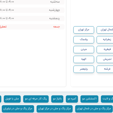
سه‌شنبه
۰۹:۰۰ تا ۱۸:۰۰
مصری فانتزی
چهارشنبه
۰۹:۰۰ تا ۱۸:۰۰
کرنلی
پنجشنبه
۰۹:۰۰ تا ۱۸:۰۰
انواع کار باماشین : فید مو با ماشین
جمعه
‌تعطیل
مال تهران
مرکز تهران
های فید (high fade) لو فید(low fade) برس فید(brust fade)
🔹براشینگ حرفه ای مو (سشوار مو):
زعفرانیه
ولنجک
براشینگ لخت شلاقی
قیطریه
جردن
بُرس پیچ مو
تجریش
الهیه
کرلی مو
فرشته
ولیعصر
فر سیم تلفنی موقت
براشینگ به زیر
براشینگ به رو
🔹بافت مو تخصصی:
گ و لایت
اکستنشن مو
آمبره مو
بالیاژ مو
رنگ کار حرفه ای مو
مش با فویل
بافتمو آفرو
مرکز رنگ و مش در شمال تهران
مرکز رنگ و مش در مرکز تهران
مرکز رنگ و مش در نیاوران
بافتمو جامبو