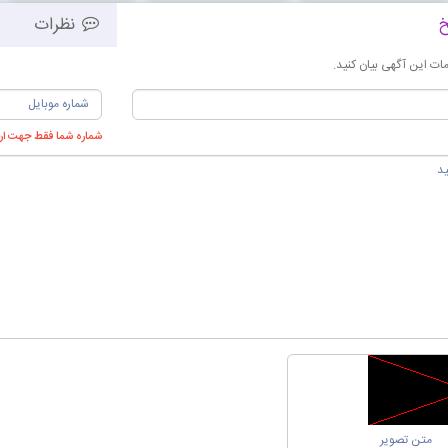
خ
نظرات
بافتمو برزیلی
بافتمو مکزیکی
ت این آگهی بیان کنید.
بافتمو هلندی با مو اضافه
بافتمو آفریقایی با مو اضافه
شماره شما فقط جهت ارس
بافتمو ژورنالی
اکستنشن بافت
بافتمو دندان موشی
بافتمو کویین
بافتمو با مهره
🔹اکستنشن مو:
اکستنشن لیزری مو
اکستنشن نانو میکرو مو
موهات رو بدون دردسر خوش‌حالَت کن
آموزش + ترفند + نمونه واقعی