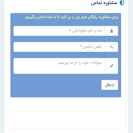
مشاوره تماس
🟣خدمات تخصصی تغذیه و رژیم‌درمانی
• کاهش و افزایش وزن
• درمان استپ وزنی
• درمان کبد چرب
• درمان کم‌کاری و پرکاری تیروئید
• تنظیم هورمونی و درمان کیست تخمدان
• درمان دیابت، مشکلات کلیوی و سنگ کلیه
• کنترل فشار خون و مشکلات قلبی
• درمان نقرس
• چکاپ سلامت بدن، آنالیز دقیق ترکیب بدنی و رژیم‌درمانی زیر
نظر متخصص
• لاغری، عضله‌سازی و رفع سلولیت با دستگاه‌های تسلا فورمر،
اسلیم‌فیت و کویتیشن