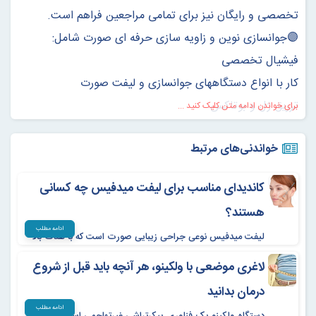
تخصصی و رایگان نیز برای تمامی مراجعین فراهم است.
🟣جوانسازی نوین و زاویه سازی حرفه ای صورت شامل:
فیشیال تخصصی
کار با انواع دستگاههای جوانسازی و لیفت صورت
تزریق ژل و بوتاکس
برای خواندن ادامه متن کلیک کنید ...
میدفیس و لیپو فیس
خواندنی‌های مرتبط
لیفت صورت با نخ
جوانسازی با نخ
کاندیدای مناسب برای لیفت میدفیس چه کسانی
جوانسازی و لیفت با PRP
هستند؟
تزریق ژل طبیعی ( بایوژل)
ادامه مطلب
لیفت میدفیس نوعی جراحی زیبایی صورت است که با هدف بالا
زاویه سازی و لیفت ترکیبی صورت
بردن گونه‌ها، اصلاح افتادگی بخش میانی صورت و کاهش عمق
لاغری موضعی با ولکینو، هر آنچه باید قبل از شروع
شیار نازولبیال انجام می‌شود. در این روش، جراح بافت‌های عمقی
صورت را به جایگاه طبیعی خود بازمی‌گرداند و در صورت نیاز،
🟣حذف چربی ها و کاهش سایز و پیکرتراشی بدون جراحی
درمان بدانید
پوست اضافی را نیز اصلاح می‌کند.
با انواع دستگاههای پیشرفته روز دنیا
ادامه مطلب
دستگاه ولکینو یک فناوری پیکرتراشی غیرتهاجمی است که با