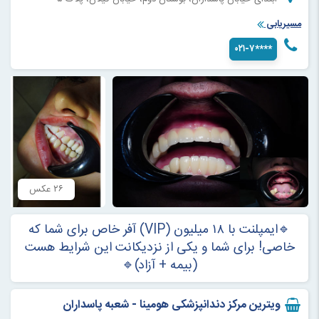
مسیریابی
۰۲۱-۷****
۲۶ عکس
🔹ایمپلنت با ۱۸ میلیون (VIP) آفر خاص برای شما که
خاصی! برای شما و یکی از نزدیکانت این شرایط هست
(بیمه + آزاد)🔹
ویترین مرکز دندانپزشکی هومینا - شعبه پاسداران