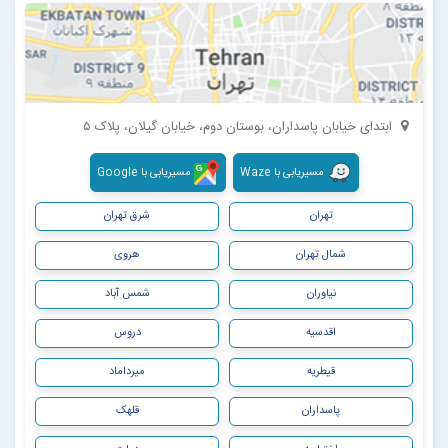
ابتدای خیابان پاسداران، بوستان دوم، خیابان گیلان، پلاک ۵
مسیریابی با Waze
مسیریابی با Google
تهران
شرق تهران
شمال تهران
هروی
نیاوران
شمس آباد
اقدسیه
دروس
قیطریه
میرداماد
پاسداران
قلهک