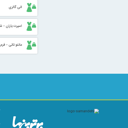
اتی گالری
اسپرت یاران - ش
مانتو تاتی - فرم
ک
ا
م