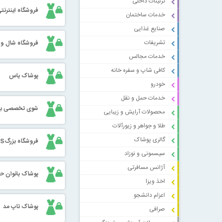
تزئینات داخلی
فروشگاه اینترنت
خدمات ساختمان
صنایع غذایی
تشریفات
فروشگاه شال و 
خدمات مجالس
کافی شاپ و سفره خانه
پوشاک یاس
خودرو
خدمات حمل و نقل
شوی تخصصی با
محصولات آرایش و زیبایی
طلا و جواهر و زیورآلات
گالری پوشاک
فروشگاه بزرگAFS
سیسمونی و نوزاد
آژانس مسافرتی
پوشاک بانوان حی
اخذ ویزا
اعزام دانشجو
پوشاک تاپ مد
صرافی