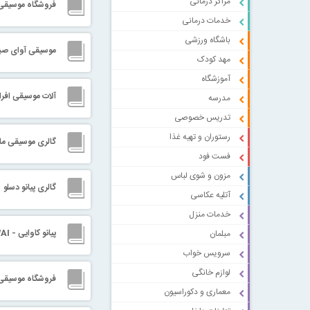
مراکز درمانی
فروشگاه موسيقی 
خدمات درمانی
باشگاه ورزشی
موسیقی آوای صبا
مهد کودک
آموزشگاه
آلات موسیقی افرا 
مدرسه
تدریس خصوصی
رستوران و تهیه غذا
گالری موسیقی ما
فست فود
مزون و شوی لباس
گالری پیانو دسلو
آتلیه عکاسی
خدمات منزل
پیانو کاوایی - KAWAI
مبلمان
سرویس خواب
لوازم خانگی
فروشگاه موسیقی 
معماری و دکوراسیون