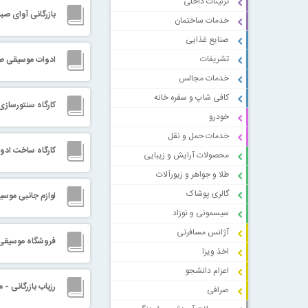
تزئینات داخلی
بازرگانی آوای صب
خدمات ساختمان
صنایع غذایی
تشریفات
ادوات موسیقی 
خدمات مجالس
کافی شاپ و سفره خانه
کارگاه سنتورسازی
خودرو
خدمات حمل و نقل
کارگاه ساخت اد
محصولات آرایش و زیبایی
طلا و جواهر و زیورآلات
گالری پوشاک
لوازم جانبی موس
سیسمونی و نوزاد
آژانس مسافرتی
فروشگاه موسیقی 
اخذ ویزا
اعزام دانشجو
رزیاب بازرگانی -
صرافی