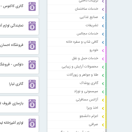
تزئینات داخلی
گالری کاکتوس - ع
خدمات ساختمان
صنایع غذایی
تشریفات
نمایندگی لوازم آش
خدمات مجالس
کافی شاپ و سفره خانه
فروشگاه احسان
خودرو
خدمات حمل و نقل
دلوکس - فروشگاه
محصولات آرایش و زیبایی
طلا و جواهر و زیورآلات
گالری پوشاک
گالری تیارا
سیسمونی و نوزاد
آژانس مسافرتی
بازسازی ظروف ایل
اخذ ویزا
اعزام دانشجو
لوازم آشپزخانه لی
صرافی