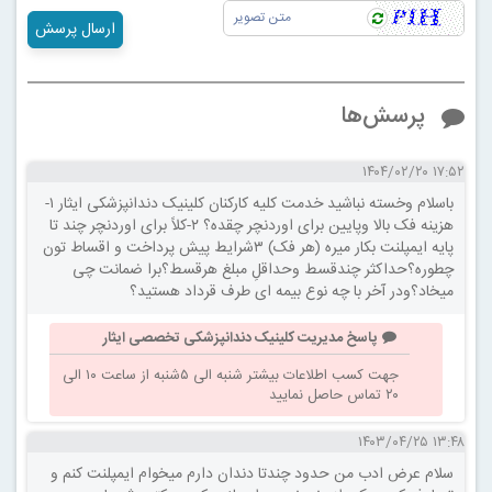
ارسال پرسش
پرسش‌ها
۱۷:۵۲ ۱۴۰۴/۰۲/۲۰
باسلام وخسته نباشید خدمت کلیه کارکنان کلینیک دندانپزشکی ایثار ۱-
هزینه فک بالا وپایین برای اوردنچر چقده؟ ۲-کلاً برای اوردنچر چند تا
پایه ایمپلنت بکار میره (هر فک) ۳شرایط پیش پرداخت و اقساط تون
چطوره؟حداکثر چندقسط وحداقلِ مبلغ هرقسط؟برا ضمانت چی
میخاد؟ودر آخر با چه نوع بیمه ای طرف قرداد هستید؟
پاسخ مدیریت کلینیک دندانپزشکی تخصصی ایثار
جهت کسب اطلاعات بیشتر شنبه الی ۵شنبه از ساعت ۱۰ الی
۲۰ تماس حاصل نمایید
۱۳:۴۸ ۱۴۰۳/۰۴/۲۵
سلام عرض ادب من حدود چندتا دندان دارم میخوام ایمپلنت کنم و