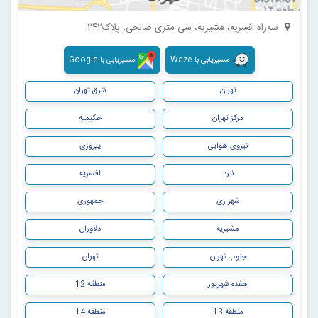
سه‌راه افسریه، مشیریه، سی متری صالحی، پلاک۲۴۲
مسیریابی با Waze
مسیریابی با Google
تهران
شرق تهران
مرکز تهران
حکیمیه
نیروی هوایی
پیروزی
نبرد
افسریه
شهر ری
جمهوری
مشیریه
دلاوران
جنوب تهران
تهران
هفده شهریور
منطقه 12
منطقه 13
منطقه 14