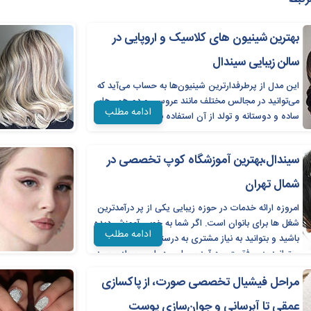
آموزش تخصصی رنگ و لایت
آموزش گریم و میکاپ
بهترین شینیون ‌های کلاسیک و اروپایی در
آموزش خدمات ناخن
سالن زیبایی سیندال
آموزش براشینگ، انواع بافت
این مدل از پرطرفدارترین شینیون‌ها به حساب می‌آید که
می‌توانید در مجالس مختلف مانند عروسی و دورهمی‌های
اصلاح ابرو و قرینه سازی
ادامه مطلب
ساده و دوستانه و تولد از آن استفاده نمایید.
۸۰.۰۰۰ تومان >>>>۳۵% تخفیف>>>>>>>>۵۰.۰۰۰ تومان
سیندال،بهترین آموزشگاه کوپ تخصصی در
شمال تهران
امروزه ارائه خدمات در حوزه زیبایی یکی از پر درآمدترین
شغل ها برای بانوان است. اگر شما به خوبی آموزش دیده
ادامه مطلب
باشید و بتوانید به نیاز مشتری به درستی پاسخ دهید
میتوانید به موفقیت و درآمد بسیاری در این حیطه برسید.
کوپ مو یکی از آن شاخه هایی است که شما با کمترین
مراحل فیشیال تخصصی صورت، از پاکسازی
هزینه و امکانات تنها با هنر خود میتوانید به درآمدزایی
برسید.
عمقی تا آبرسانی و جوان‌سازی پوست