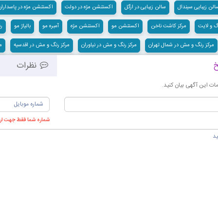
الن زیبایی سیندال
سالن زیبایی در ازگل
اکستنشن مژه در دولت
اکستنشن مژه در پاسداران
گ و لایت
مرکز کاشت ناخن
اکستنشن مو
اکستنشن مژه
آمبره مو
بالیاژ مو
رن
مرکز رنگ و مش در شمال تهران
مرکز رنگ و مش در نیاوران
مرکز رنگ و مش در اقدسیه
م
خ
نظرات
ت این آگهی بیان کنید.
شماره شما فقط جهت ارس