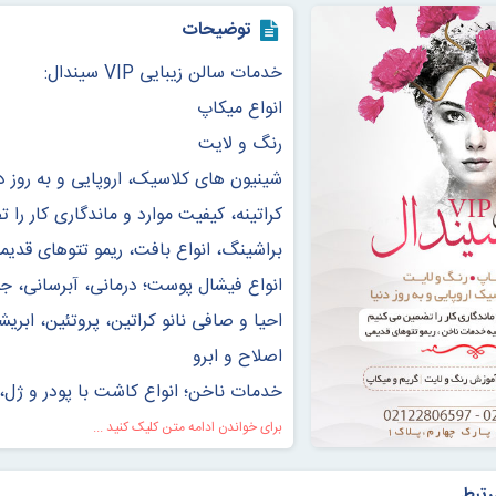
توضیحات
خدمات سالن زیبایی VIP سیندال:
انواع میکاپ
رنگ و لایت
شینیون های کلاسیک، اروپایی و به روز دن
کراتینه، کیفیت موارد و ماندگاری کار را 
براشینگ، انواع بافت، ریمو تتوهای قدیم
انواع فیشال پوست؛ درمانی، آبرسانی، ج
احیا و صافی نانو کراتین، پروتئین، ابر
اصلاح و ابرو
خدمات ناخن؛ انواع کاشت با پودر و ژل، 
برای خواندن ادامه متن کلیک کنید ...
آموزش خدمات زیبایی:
رتبط