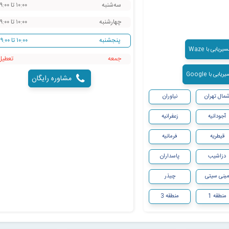
سه‌شنبه
۱۰:۰۰ تا ۱۹:۰۰
چهارشنبه
۱۰:۰۰ تا ۱۹:۰۰
پنجشنبه
۱۰:۰۰ تا ۱۹:۰۰
ریابی با Waze
جمعه
‌تعطیل
ابی با Google
مشاوره رایگان
مال تهران
نیاوران
آجودانیه
زعفرانیه
قیطریه
فرمانیه
دزاشیب
پاسداران
ینی سیتی
چیذر
منطقه 1
منطقه 3