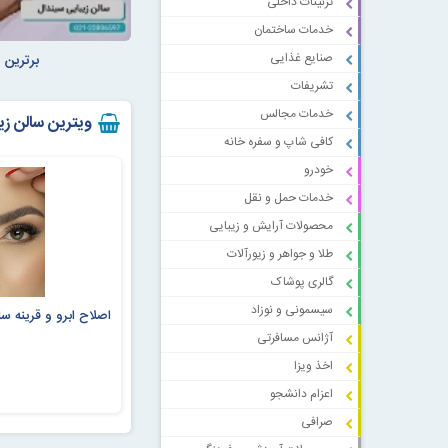
تزئینات داخلی
خدمات ساختمان
صنایع غذایی
برترین 
تشریفات
خدمات مجالس
ویترین سالن زی
کافی شاپ و سفره خانه
خودرو
خدمات حمل و نقل
محصولات آرایش و زیبایی
طلا و جواهر و زیورآلات
گالری پوشاک
سیسمونی و نوزاد
اصلاح ابرو و قرینه س
آژانس مسافرتی
اخذ ویزا
اعزام دانشجو
صرافی