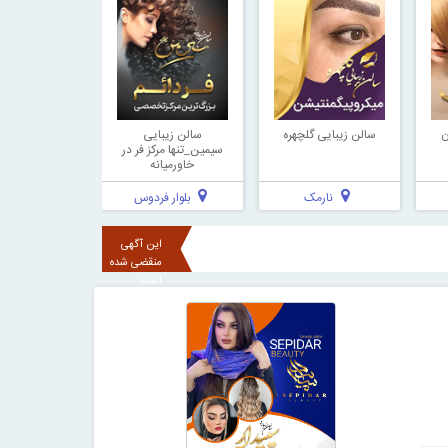
ن
سالن زیبایی گلچهره
سالن زیبایی
سیمین_تنها مرکز فر در
خاورمیانه
نارمک
بلوار فردوس
این آگهی
منقضی شده
است.