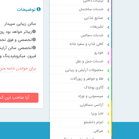
تزئینات داخلی
توضیحات
خدمات ساختمان
صنایع غذایی
سالن زیبایی سپیدار
تشریفات
🟣زیباتر خواهد بود رو
خدمات مجالس
🟣تخصصی و فوق تخ
کافی شاپ و سفره خانه
🟣تخصصی سالن آرایش د
خودرو
فیروز، میکروبلیدینگ 
خدمات حمل و نقل
برای خواندن ادامه متن
محصولات آرایش و زیبایی
ساعت کاری: یکشنبه تا جمعه ا
طلا و جواهر و زیورآلات
شنبه ها تعطیل با تعیی
گالری پوشاک
سیسمونی و نوزاد
آیا صاحب این کس
آژانس مسافرتی
اخذ ویزا
اعزام دانشجو
صرافی