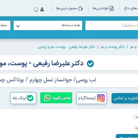
های داغ
خواندنی‌ها
محبوب‌ترین‌ها
همه دسته‌ها
محدو
و مو
دکتر پوست و مو
دکتر علیرضا رفیعی - پوست، مو و زیبایی
دکتر علیرضا رفیعی - پوست، مو 
لب روسی/ جوانساز نسل چهارم / بوتاکس چش
اوره و تماس
اینستاگرام
لینک بله
تماس بگیرید
د