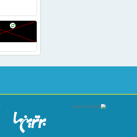
ک
ا
م