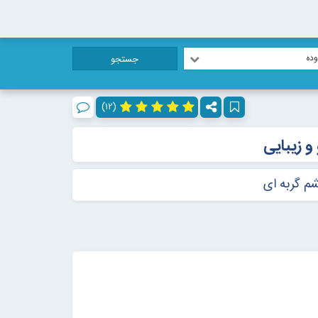
ده
جستجو
(۱۲)
و زیبایی
م گربه ای