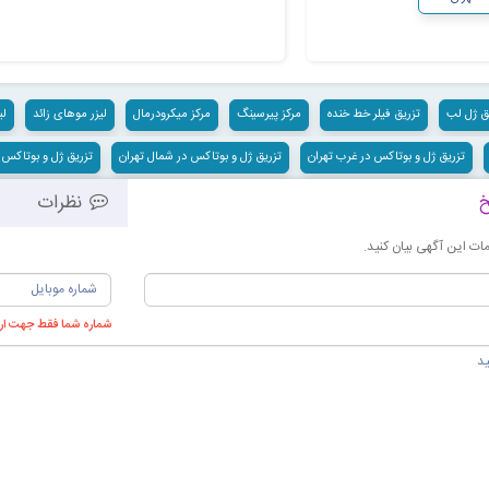
ق ژل لب
تزریق فیلر خط خنده
مرکز پیرسینگ
مرکز میکرودرمال
لیزر موهای زائد
لی
تزریق ژل و بوتاکس در غرب تهران
تزریق ژل و بوتاکس در شمال تهران
تزریق ژل و بوتاکس 
خ
نظرات
ت این آگهی بیان کنید.
شماره شما فقط جهت ارس