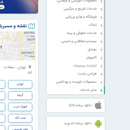
محصولات آموزشی و فرهنگی
خدمات تفریح و سرگرمی
فروشگاه و لوازم ورزشی
املاک
نقشه و مسیریا
خدمات حقوقی و بیمه
سیستم حفاظتی و امنیتی
موبایل
کامپیوتر
اینترنت پرسرعت
تهران ، سعادت
آباد
طراحی سایت
محصولات شوینده و بهداشتی
تهران
سایر خدمات
گیشا
س
دانلود برنامه iOS
شهرک غرب
جنت آباد
دانلود برنامه اندروید
بلوار فردوس