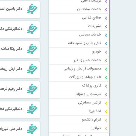
تزئینات داخلی
دکتر یاسین اس
خدمات ساختمان
صنایع غذایی
تشریفات
دندانپزشکی دکت
خدمات مجالس
کافی شاپ و سفره خانه
دکتر ربکا مناشه
خودرو
خدمات حمل و نقل
محصولات آرایش و زیبایی
دکتر آرش زربخ
طلا و جواهر و زیورآلات
گالری پوشاک
دکتر رحیم فرهم
سیسمونی و نوزاد
آژانس مسافرتی
دندانپزشکی تخصص
اخذ ویزا
اعزام دانشجو
صرافی
دکتر علی شیرزاد