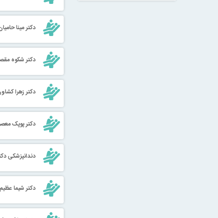
دکتر مینا حامی
دکتر شکوه مقصو
دکتر زهرا کشاور
دکتر پوپک معصو
دندانپزشکی دکت
دکتر شیما عظیم 