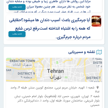
مزایا:این روکش ها دارای طاهری زیبا و طبیعی بوده و مشابه دندان
خود شخص به نظر میرسند. هم چنین معمولا میزان حساسیت به
ادامه مطلب
آن ها در بین افراد صفر است.مورد دیگری که جزو مرایای این
روش محسوب میشود عدم تغییر رنگ آن است.
آیا جرمگیری باعث آسیب دندان ها میشود؟حقایقی
که همه را به اشتباه انداخته است،رفع ترس شایع
ادامه مطلب
مردم درباره جرم‌گیری.
یکی از پر تکرارترین سوالاتی که همیشه بیماران در کلینیک های
دندانپزشکی مطرح میکنند این است که:
نقشه و مسیریابی
«خانم دکتر، جرم‌گیری به دندان آسیب میزند؟ اینکه شایعه شده به
مینای دندان آسیب میزند صحت دارد!»
شعبه ۱: الهیه، خیابان مریم غربی، مجتمع کویین سنتر، طبقه ۴، واحد
۴۰۷
شعبه ۲: تهران، شهرری، حسن اباد (فشافویه)، بلوار امام خمینی، نبش
بلوار شریفی، ساختمان سورنا، طبقه اول، واحد ۱، دندانپزشکی دکتر
حسینی