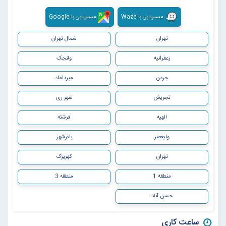
مسیریابی با Waze
مسیریابی با Google
تهران
شمال تهران
زعفرانیه
ولنجک
جردن
میرداماد
تجریش
شهر ری
الهیه
فرشته
ولیعصر
باقرشهر
تهران
کهریزک
منطقه 1
منطقه 3
حسن آباد
ساعت کاری