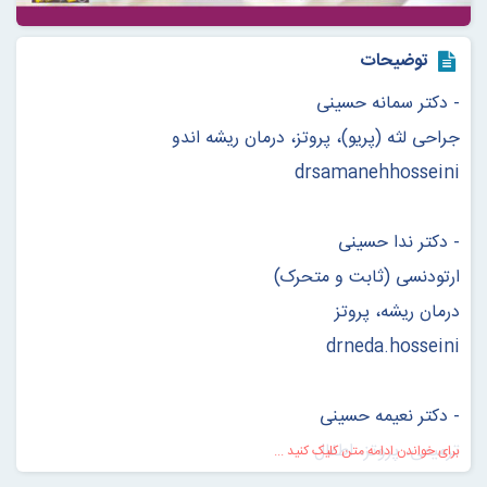
توضیحات
- دکتر سمانه حسینی
جراحی لثه (پریو)، پروتز، درمان ریشه اندو
drsamanehhosseini
- دکتر ندا حسینی
ارتودنسی (ثابت و متحرک)
درمان ریشه، پروتز
drneda.hosseini
- دکتر نعیمه حسینی
ترمیمی، پروتز، اطفال
برای خواندن ادامه متن کلیک کنید ...
dr.naeimehhosseini