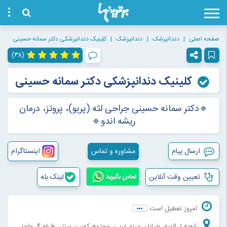
صفحه اصلی
دندانپزشک
دندانپزشک
کلینیک دندانپزشکی دکتر سمانه حسینی
(۳۸)
کلینیک دندانپزشکی دکتر سمانه حسینی
🔹دکتر سمانه حسینی جراحی لثه (پریو)، پروتز، درمان
ریشه اندو🔹
ارسال پیام
مشاوره و تماس
اینستاگرام
تعیین وقت آنلاین
لینک بله
تماس بگیرید
امروز تعطیل است
شعبه ۱: الهیه، خیابان مریم غربی، مجتمع کویین سنتر، طبقه ۴، واحد