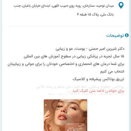
میدان توحید، ستارخان، روبه روی حبیب اللهی، ابتدای خیابان باغبان، جنب
بانک ملی، پلاک ۱۵ طبقه ۴
توضیحات
دکتر شیرین امیر حسنی - پوست، مو و زیبایی
۱۵ سال تجربه در پزشکی زیبایی در سطوح آموزش های بین المللی
برای شما درمان های انحصاری و اختصاصی خودتان را برای جوانی و زیباییتان
انتخاب می کنیم
تزریق بوتاکس پیشرفته و کلاسیک
بوتاکس خطوط پیشانی، خط اخم ، دور چشم و پنجه کلاغی
برای خواندن ادامه متن کلیک کنید ...
بوتاکس فرم دهی ابرو، چشم گربه ای و چشم روباهی
تزریق بوتاکس درمانی میگرن، تعریق بیش از حد، لبخند لثه ای و دندان
قروچه
انواع درمان های مزوتراپی ریزش مو و صورت
کانتورینگ صورت با تکنیک زیباسازی و تکنیک جوانسازی