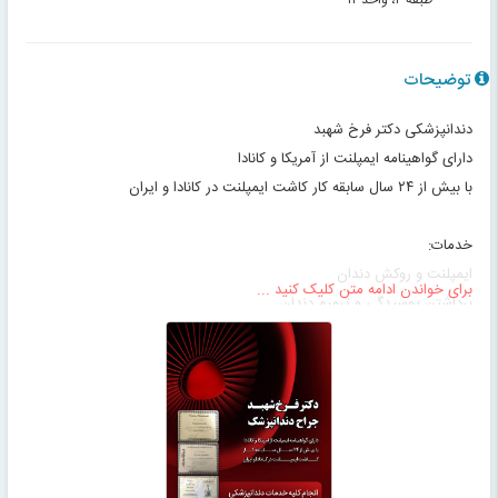
طبقه ۴، واحد ۱۲
توضیحات
دندانپزشکی دکتر فرخ شهبد
دارای گواهینامه ایمپلنت از آمریکا و کانادا
با بیش از ۲۴ سال سابقه کار کاشت ایمپلنت در کانادا و ایران
خدمات:
ایمپلنت و روکش دندان
برای خواندن ادامه متن کلیک کنید ...
برداشتن پوسیدگی و ترميم دندان
درمان بیماری لثه
زیبایی طرح لبخند
بازسازی بخش های از دست رفته دندان
ویزیت و مشاوره رایگان
نماینده انحصاری شرکت های Simpler One کانادا (نخستین نهاد ایمپلنت