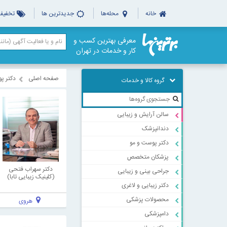
خانه
محله‌ها
جدیدترین ها
تخفیف‌
معرفی بهترین کسب و
کار و خدمات در تهران
صفحه اصلی
دکتر پ
گروه کالا و خدمات
سالن آرایش و زیبایی
دندانپزشک
دکتر پوست و مو
پزشکان متخصص
دکتر سهراب فتحی
جراحی بینی و زیبایی
(کلینیک زیبایی تابا)
دکتر زیبایی و لاغری
محصولات پزشکی
هروی
دامپزشکی