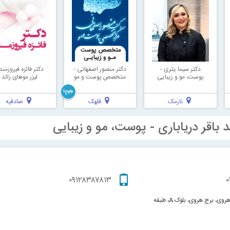
دکتر سیما یثری -
دکتر منصور اصفهانی -
دکتر فائزه فیروزمند 
پوست، مو و زیبایی
متخصص پوست و مو
لیزر موهای زائد
نارمک
قلهک
صادقیه
 باقر دریاباری - پوست، مو و زیبایی
۰۹۱۲۸۳۸۷۸۱۳
۰
پاسداران، میدان هروی، برج هروی، بلوک A، طبقه