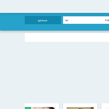
ده
جستجو