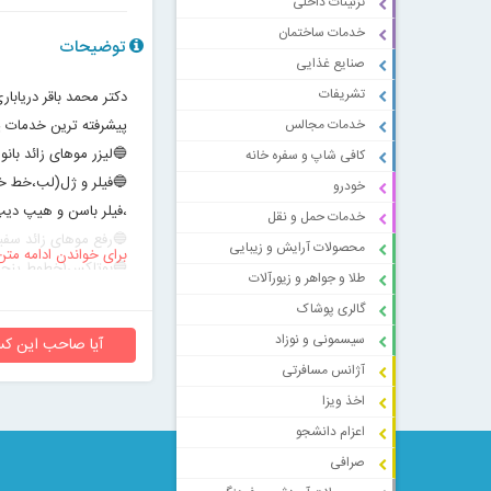
تزئینات داخلی
خدمات ساختمان
توضیحات
صنایع غذایی
تشریفات
دکتر محمد باقر دریابار
پیشرفته ترین خدمات پ
خدمات مجالس
🔵لیزر موهای زائد بان
کافی شاپ و سفره خانه
🔵فیلر و ژل(لب،خط خن
خودرو
،فیلر باسن و هیپ دیپ
خدمات حمل و نقل
🔵رفع موهای زائد سفید 
محصولات آرایش و زیبایی
برای خواندن ادامه متن
🔵بوتاکس(خطوط پنجه 
طلا و جواهر و زیورآلات
بغل،بوتاکس کف دست و
گالری پوشاک
🔵مزوژل های جوانساز جا
سیسمونی و نوزاد
آیا صاحب این کس
🔵درمان ریزش مو (مزوتر
آژانس مسافرتی
🔵لاغری بدن و بهبود غ
اخذ ویزا
🔵درمان لک های مقاوم 
اعزام دانشجو
🔵مزونیدلینگ(درمان لک
صرافی
🔵هایفو تراپی(بهبود 