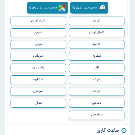
مسیریابی با Waze
مسیریابی با Google
تهران
شرق تهران
شمال تهران
هروی
اقدسیه
دروس
قیطریه
میرداماد
ظفر
پاسداران
قلهک
اختیاریه
دولت
شریعتی
دیباجی
تهران
ساقدوش
ساعت کاری