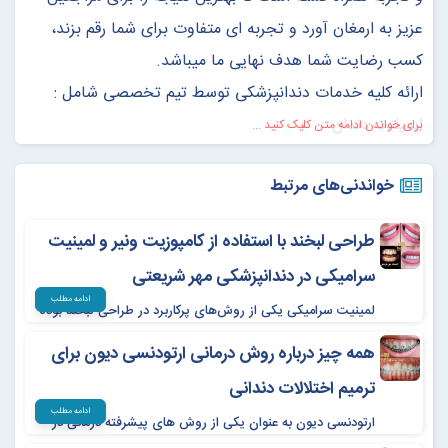
عزیز به ارمغان آورد و تجربه ای متفاوت برای شما رقم بزند،
کسب رضایت شما هدف نهایی ما میباشد.
ارائه کلیه خدمات دندانپزشکی توسط تیم تخصصی شامل :
ایمپلنت دندان
برای خواندن ادامه متن کلیک کنید ...
طراحی لبخند (کامپوزیت ونیر، لمینیت سرامیکی)
خواندنی‌های مرتبط
بلیچینگ (سفید کردن دندان)
ارتودنسی کودکان و بزرگسالان
طراحی لبخند با استفاده از کامپوزیت ونیر و لمینیت
ارتودنسی دیون
سرامیکی در دندانپزشکی مهر شریعتی
ارتودنسی نامرئی
ادامه مطلب
لمینیت سرامیکی یکی از روش‌های پرکاربرد در طراحی لبخند بوده
درمان ریشه
که با استفاده از لایه‌ای نازک از پرسلن (سرامیک) بر روی سطح
لیفت و جراحی لثه
همه چیز درباره روش درمانی ارتودنسی دیون برای
دندان، برای بهبود شکل، اندازه، رنگ و هماهنگی دندان‌ها با
یکدیگر، استفاده می‌شود.
بلیچینگ
ترمیم اختلالات دندانی
ایمپلنت دیجیتال
ادامه مطلب
ارتودنسی دیون به عنوان یکی از روش های پیشرفته درمانی در
جراحی دندان عقل
کلینیک دندانپزشکی مهر شریعتی، به ترمیم اختلالات ساختاری