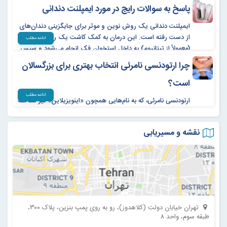
پاسخ به سوالات رایج در مورد ایمپلنت دندانی
دندانی کمک می‌کند.
روکش زیبایی
ایمپلنت دندانی یک روش نوین و موثر برای جایگزینی دندان‌های
درمان های تخصصی کودکان در محیطی شاد و آرام
از دست رفته است. این درمان به کمک کاشت یک ریشه فلزی
ادامه مطلب
روکش زیبایی
(معمولاً از تیتانیوم) به داخل استخوان فک انجام می‌شود و سپس
تاج دندان مصنوعی روی آن قرار می‌گیرد.
ترمیم دندان و ...
چرا ارتودنسی نامرئی انتخاب بهتری برای بزرگسالان
است؟
ادامه مطلب
ارتودنسی نامرئی، که به نام‌هایی همچون «اینویزیلاین» نیز شناخته
می‌شود، یک روش مدرن و شفاف برای اصلاح نامرتبی دندان‌هاست
که برخلاف ارتودنسی‌های سنتی، از براکت‌ها و سیم‌های فلزی
نقشه و مسیریابی
استفاده نمی‌کند.
تهران خیابان دولت (کلاهدوز)، رو به روی پمپ بنزین، پلاک ۳۰۰،
طبقه سوم، واحد ۸