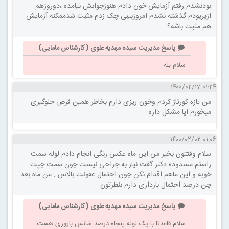
بودنشدم رفتم آزمایش خون دادم هنوزجوابش نیامده ،دوروزهم
ازپریودم گذشته نشدم امروزبیبی چک زدم مثبت شدممکنه آزمایش
هم مثبت باشه؟
پاسخ مدیریت سیده مهدیه علوی (کارشناس مامایی)
سلام بله
۰۱:۲۴ ۱۴۰۰/۰۲/۱۷
من تازه کورتاژ کردم وخون ریزی دارم بخاطر همین قرص جلوگیری
میخورم ایا مشکل داره
۰۱:۰۶ ۱۴۰۰/۰۲/۰۲
سلام وقتتون بخیر من این ماه عکس رنگی انجام دادم لوله سمت
راستم مسدوده دکتر گفت نیاز به جراحی نیست چون سمت چپت
خوبه و این ماهم اقدام نکن چون احتمال عفونت بالاس . من ماه بعد
چن درصد احتمال بارداری دارم بنظرتون
پاسخ مدیریت سیده مهدیه علوی (کارشناس مامایی)
سلام قاعدتا با یک لوله پنجاه درصد شانس باروری هست