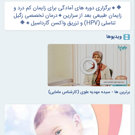
🔶🔸برگزاری دوره های آمادگی برای زايمان كم درد و
زايمان طبيعی بعد از سزارين🔸درمان تخصصی زگیل
تناسلی (HPV) و تزریق واکسن گارداسیل🔸🔶
ویدیوها
برترین ها - سیده مهدیه علوی (کارشناس مامایی)