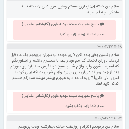
سلام من هفته 24بارداری هستم وطول سرویکس 8ممکنه تا نه
ماهگی بچه ام بمونه
پاسخ مدیریت سیده مهدیه علوی (کارشناس مامایی)
سلام احتمالا زودتر زایمان کنید
۱۴:۴۸ ۱۴۰۰/۰۲/۲۷
سلام وقتتون بخیر بنده الان 9روز مونده ب دوران پریودیم یک ماه قبل
نزدیک دوران تخمک گذاریم بود رابطه با همسرم داشتم و اینطور بگم
که اسپرم ایشون وارد واژنم شد و صبح دوتا قرص ضد بارداری خوردم
بعد از چند روز که دوران باروری بود واژنم شروع به لکه بینی کرد تا
امروز الان تقریباً 7روزه ادامه داره هروزم بیشتر میشه سردرگم هستم
کمکم کنید لطفا
پاسخ مدیریت سیده مهدیه علوی (کارشناس مامایی)
سلام شما باید چکاپ بشید
۱۰:۰۳ ۱۴۰۰/۰۲/۲۴
سلام من پریودیم اکثرادو روزعقب میافته،چهارشنبه وقت پریودیم