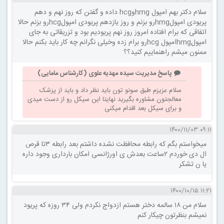
سلام دکتر بهم امپول hmgوhcg داده و گفتن که روز نهم و دهم
پریودی امپولhmgرو بزنم و روز یازدهم پریودی امپولhcgرو بزنم حالا
اتفاقی که برام افتاده امروز روز نهم پریودیم بود و تزریقاتی به جای
امپولhmgامپول hcgرو برام زده وخیلی نگرانم چه کار باید بکنم حالا
ممنون میشم راهنماییم کنید؟؟
پاسخ مدیریت سیده مهدیه علوی (کارشناس مامایی)
سلام عزیزم طبق سونو تون باید نظر داد و باید از پزشک
معالجتون مشاوره بگیرید نهایتا این سیکل رو از دست میدی
و برای سیکل بعد اقدام میکنی
۰۹:۱۱ ۱۴۰۰/۱۱/۰۳
میخواستم بگم که رابطه‌ محافظت نشده داشتم بعد رابطه ۳تا قرص
ال دی خوردم ۲ساعت بعدش ی اورژانسی امکان بارداری وجود داره
یا ن تشکر
۱۱:۲۱ ۱۴۰۰/۱۰/۱۵
سلام من ۱۸ سالمه دختر هستم ازدواج نکردم ولی ۳۴ روزه که پریود
نمیشم بنظرتون چیکار کنم