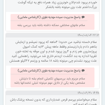
خوردم پریود شدم‌الان خونریزی زیاد همراه دفع یه تیکه گوشت
بزرگ‌داشتم علت وی میتونه باشه باتشکر
پاسخ مدیریت سیده مهدیه علوی (کارشناس مامایی)
سلام علتهای مختلفی ممکنه داشته باشه باید بررسی بشه
۲۲:۱۲ ۱۴۰۰/۰۸/۰۴
سلام خسته نباشید من حدودا ۴ماهه که پریود نمیشم و ازمایش
بتاهم دادم باردارنیستم وفقط ماهه پیش ۱۳به کمک امپول
پروژسترون هم زدم و ۴روز پریود شدم و اون موقه یه لخته خون
تقریبا اندازه یه بند انگشت ازبدنم خارج شد می‌تونید راهنمایی کنید
علت پريود نشدنم چی میتونه باشه ۱۸ سالمه و وزنمم ۴۷کیلو هستش
پاسخ مدیریت سیده مهدیه علوی (کارشناس مامایی)
سلام عزیزم باید بررسیهای تکمیلی انجام بشه تا دلیلش
مشخص بشه یکی از دلایل مهم میتونه تنبلی تخمدانها باشه
۱۴:۴۸ ۱۴۰۰/۰۶/۳۰
سلام میخواستم بپرسم قرص ضدبارداری که بدون نسخه پزشک باش
هست که تهیه کنم