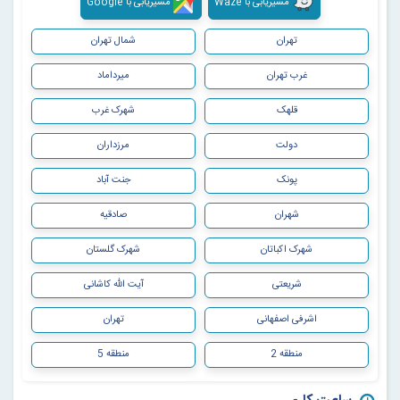
مسیریابی با Waze
مسیریابی با Google
تهران
شمال تهران
غرب تهران
میرداماد
قلهک
شهرک غرب
دولت
مرزداران
پونک
جنت آباد
شهران
صادقیه
شهرک اکباتان
شهرک گلستان
شریعتی
آیت الله کاشانی
اشرفی اصفهانی
تهران
منطقه 2
منطقه 5