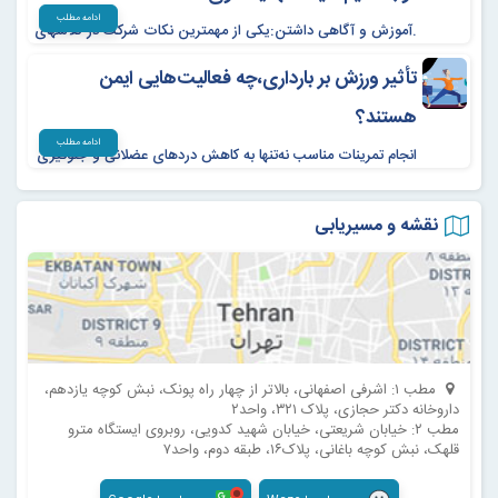
ادامه مطلب
.آموزش و آگاهی داشتن:یکی از مهمترین نکات شرکت در کلاسهای
آمادگی زایمان است که توسط کارشناس مامایی یا متخصص برگزار
تأثیر ورزش بر بارداری،چه فعالیت‌هایی ایمن
میشود. شرکت در این کلاسها میتواند به مادر در راحت شدن روند
زایمان و یادگیری نکاتی که برای مراقیت از نوزاد پس از تولد لازم
هستند؟
است کمک شایانی کند.
ادامه مطلب
انجام تمرینات مناسب نه‌تنها به کاهش دردهای عضلانی و جلوگیری
از اضافه‌وزن بیش‌ازحد کمک می‌کند، بلکه موجب بهبود خلق‌وخو،
کاهش استرس و آمادگی بدن برای زایمان می‌شود.
نقشه و مسیریابی
مطب ۱: اشرفی اصفهانی، بالاتر از چهار راه پونک، نبش كوچه يازدهم،
داروخانه دکتر حجازی، پلاک ٣٢١، واحد٢
مطب ۲: خیابان شریعتی، خیابان شهید کدویی، روبروی ایستگاه مترو
قلهک، نبش کوچه باغانی، پلاک۱۶، طبقه دوم، واحد۷