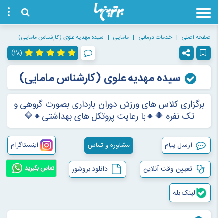
صفحه اصلی
خدمات درمانی
مامایی
سیده مهدیه علوی (کارشناس مامایی)
(۲۸)
سیده مهدیه علوی (کارشناس مامایی)
برگزاری كلاس های ورزش دوران بارداری بصورت گروهی و
تک نفره 🔶🔸با رعایت پروتکل های بهداشتی🔸🔶
ارسال پیام
مشاوره و تماس
اینستاگرام
تعیین وقت آنلاین
دانلود بروشور
تماس بگیرید
لینک بله