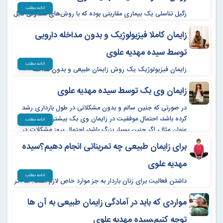
ادامه مطلب
زگیل تناسلی یک بیماری مقاربتی بوده که با روش‌های متفاوتی قابل
درمان است. اگر علائم و نشانه‌هایی حاکی از ابتلا به ویروس اچ پی
زایمان کاملا فیزیولوژیک و بدون مداخله دارویی
وی را مشاهده کرده‌اید، بهتر است ضمن حفظ خونسردی به پزشک
زنان مراجعه کنید.
توسط سیده مهدیه علوی
ادامه مطلب
زایمان فیزیولوژیک یک روش زایمان طبیعی و بدون مداخله
دارویی است که در آن، فرد باردار با توجه به نیازهای بدن خود، خود
زايمان وی بک توسط سیده مهدیه علوی
را آماده زایمان می‌کند و در طول روند زایمان، هیچ مداخله دارویی
انجام نمی‌شود
در صورتی که جنین سالم و بدون مشکلاتی در طول بارداری رشد
کرده باشد، احتمال موفقیت در زایمان وی بک بیشتر است. به
ادامه مطلب
عنوان مثال، اگر جنین بسیار بزرگ باشد، احتمال بروز مشکلات در
زایمان افزایش می‌یابد.
برای زایمان طبیعی چه تمریناتی انجام دهیم؟سیده
مهدیه علوی
ادامه مطلب
داشتن فعالیت برای زنان باردار به جز موارد خاص لازم است. اما اگر
ماه های آخر بارداریتان است باید تمریناتی انجام دهید که در راحت
مواردی که باید در آمادگی زایمان طبیعی به آن ها
تر باز شدن دهانه رحم موثر باشند.
توجه کنیم،سیده مهدیه علوی