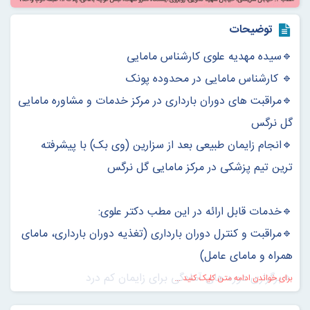
توضیحات
🔹سیده مهدیه علوی کارشناس مامایی
🔹 کارشناس مامایی در محدوده پونک
🔹مراقبت های دوران بارداری در مرکز خدمات و مشاوره مامایی
گل نرگس
🔹انجام زايمان طبيعی بعد از سزارين (وی بک) با پيشرفته
ترين تيم پزشكی در مركز مامایی گل نرگس
🔹خدمات قابل ارائه در اين مطب دکتر علوی:
🔹مراقبت و كنترل دوران بارداری (تغذيه دوران بارداری، مامای
همراه و مامای عامل)
🔹برگزاری دوره های آمادگی برای زايمان كم درد
برای خواندن ادامه متن کلیک کنید ...
🔹برگزاری كلاس های ورزش دوران بارداری بصورت گروهی و