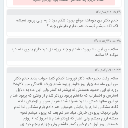
۱۵:۲۹ ۱۴۰۱/۰۷/۱۸
خانم دکتر من دوماهه موقع پریود شکم درد دارم ولی پریود نمیشم
لکه لکه میشم کیست هم ندارم دلیلش چیه ؟
۰۰:۳۸ ۱۴۰۱/۰۵/۳۰
سلام من این ماه پریود نشدم و چند روزه دل درد دارم پایین دلم درد
میکنه.۱۶ سالمه
۱۲:۲۳ ۱۴۰۱/۰۴/۰۹
سلام وقت بخیر خانم دکتر توروخداکمکم کنید جواب بدید خانم دکتر
من این ماه سه چهار روز جلوتر پریود شدم چرخه قاعدگی من ۲۷و۲۸
روزه تو این حدود هستش نه بیشتر نه کمتر ولی این ماه به دلایل
استرس و اضطراب که داشتم پریود زودتر شدم از وقتی که پریود شدم
تو این سالها همش با درد همراه شده هر بار سونو و ازمایش دادم
گفته مشکلی ندارم وازمایش هرمونی هم دادم بازم مشکلی نداشتم
ولی نزدیک پریودی خارش میاد سراغم بعد که پریود میشم تموم
میشه اروم میشم ولی اینبار که زودتر شدم تا امروز که ۶ روزم
هستش روز اول دوم خون کمتر داشتم ولی چهارم پنجم درد زیر