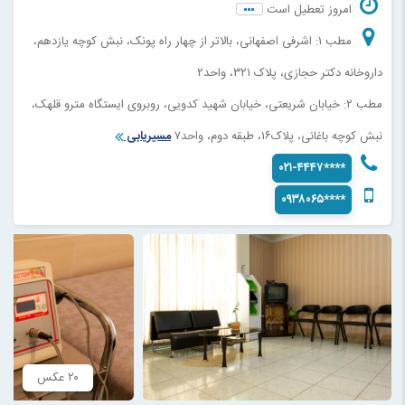
امروز تعطیل است
مطب ۱: اشرفی اصفهانی، بالاتر از چهار راه پونک، نبش كوچه يازدهم،
داروخانه دکتر حجازی، پلاک ٣٢١، واحد٢
مطب ۲: خیابان شریعتی، خیابان شهید کدویی، روبروی ایستگاه مترو قلهک،
نبش کوچه باغانی، پلاک۱۶، طبقه دوم، واحد۷
مسیریابی
۰۲۱-۴۴۴۷****
۰۹۳۸۰۶۵****
۲۰ عکس