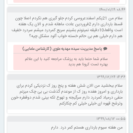
۰۸:۴۶ ۱۴۰۰/۰۱/۱۹
سلام من 21یکم اسفندعروسی کردم جلو گیری هم نکردم اصلا چون
قسط بارداری دارم 2فروردین عادت ماهانه شدم و الان یک هفته
است واقعا،10دقیقه نمیتونم بشینم سریع کمردرد میشم سردرد خفیف
هم دارم خیلی هم بی حالم خسته خواب آلود مشکل چیه؟
پاسخ مدیریت سیده مهدیه علوی (کارشناس مامایی)
سلام شما حتما باید به پزشک مراجعه کنید با این علائم
بهتره تست کرونا هم بدید
۱۴:۳۶ ۱۳۹۹/۱۲/۲۴
سلام ببخشید من الان شش هفته و پنج روز ک نزدیکی کردم برای
بارداری و امروز هفده روز ک از موعدم گذشت بی بی چک میزنم
منفی درمیاد کمردرد دارم سرگیجه و تهوع لکه بینی شدم دوقطره خون
وترشح قهوه ای خیلی خیلی کم چکارکنم
۰۰:۵۵ ۱۳۹۹/۰۸/۱۲
من هفته سیوم بارداری هستم کمر درد. دارم