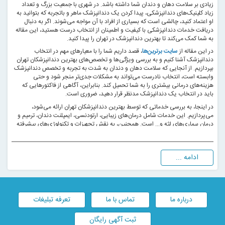
زیادی بر سلامت دهان و دندان شما داشته باشد. در شهری با جمعیت بزرگ و تعداد
زیاد کلینیک‌های دندانپزشکی، پیدا کردن یک دندانپزشک ماهر و باتجربه که بتوانید به
او اعتماد کنید، چالشی است که بسیاری از افراد با آن مواجه می‌شوند. اگر به دنبال
دریافت خدمات دندانپزشکی با کیفیت و اطمینان از انتخاب درست هستید، این مقاله
به شما کمک می‌کند تا بهترین دندانپزشک در تهران را پیدا کنید.
در این مقاله از
سایت برترین‌ها
، قصد داریم شما را با معیارهای مهم در انتخاب
دندانپزشک آشنا کنیم و به بررسی ویژگی‌ها و تخصص‌های بهترین دندانپزشکان تهران
بپردازیم. از آنجایی که سلامت دهان و دندان به شدت به تجربه و تخصص دندانپزشک
وابسته است، انتخاب نادرست می‌تواند به مشکلات جدی‌تر منجر شود و حتی
هزینه‌های درمانی بیشتری را به شما تحمیل کند. بنابراین، آگاهی از فاکتورهایی که
باید در انتخاب یک دندانپزشک مدنظر قرار دهید، ضروری است.
در اینجا، به بررسی خدماتی که توسط بهترین دندانپزشکان تهران ارائه می‌شود،
می‌پردازیم. این خدمات شامل درمان‌های زیبایی، ارتودنسی، ایمپلنت دندان، ترمیم و
درمان بیماری‌های لثه و... است. همچنین، به نقش تجهیزات و تکنولوژی‌های پیشرفته
در مطب‌های دندانپزشکی اشاره خواهیم کرد و به شما کمک می‌کنیم تا بتوانید با
اطمینان بیشتری تصمیم‌گیری کنید.
همچنین، به هزینه‌های مربوط به درمان‌های دندانپزشکی در تهران و مقایسه آن‌ها در
ادامه ...
کلینیک‌های مختلف خواهیم پرداخت. این بخش از مقاله می‌تواند به شما در مدیریت
هزینه‌ها و انتخاب کلینیکی با کیفیت بالا و قیمت مناسب کمک کند.
در پایان، نظرات و تجربیات بیماران قبلی از مراجعه به دندانپزشکان مختلف در تهران را
بررسی خواهیم کرد تا شما بتوانید از تجربه دیگران نیز بهره‌مند شوید. با مطالعه این
درباره ما
تماس با ما
تعرفه تبلیغات
مقاله، می‌توانید با اطمینان بیشتری بهترین دندانپزشک در تهران را انتخاب کنید و از
خدمات دندانپزشکی با کیفیت و مطمئن بهره‌مند شوید.
ثبت آگهی رایگان
با توجه به اهمیت این موضوع، پیشنهاد می‌کنیم تا پایان این مقاله با ما همراه باشید تا