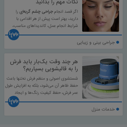
نکات مهم را بدانید
اگر قصد انجام
جراحی چشم گربه‌ای
را
دارید، بهتر است پیش از هر اقدامی با
شرایط انجام عمل، کاندیداهای مناسب،
مراقبت‌های قبل و بعد از جراحی، عوارض
احتمالی و عوامل مؤثر بر ماندگاری نتایج
جراحی بینی و زیبایی
آشنا شوید. در این مقاله مهم‌ترین نکاتی را
که باید قبل از عمل چشم گربه‌ای بدانید،
هر چند وقت یک‌بار باید فرش
بررسی می‌کنیم.
را به قالیشویی بسپاریم؟
شستشوی اصولی و منظم فرش نه‌تنها باعث
حفظ ظاهر آن می‌شود، بلکه به افزایش طول
عمر فرش، حفظ کیفیت رنگ‌ها و ایجاد
محیطی سالم‌تر برای اعضای خانواده کمک
می‌کند.
خدمات منزل