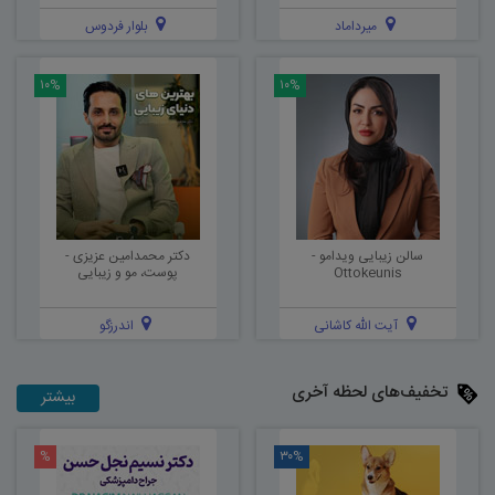
میرداماد
بلوار فردوس
۱۰%
۱۰%
سالن زیبایی ویدامو -
دکتر محمدامین عزیزی -
Ottokeunis
پوست، مو و زیبایی
آیت الله کاشانی
اندرزگو
تخفیف‌های لحظه آخری
بیشتر
%
۳۰%