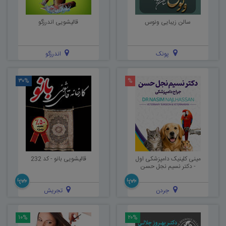
سالن زیبایی ونوس
قالیشویی اندرزگو
پونک
اندرزگو
۳۰%
%
مینی کلینیک دامپزشکی اول
قالیشویی بانو - کد 232
- دکتر نسیم نجل حسن
جردن
تجریش
۱۰%
۲۰%